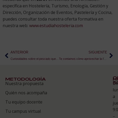
específica en Hostelería, Turismo, Enología, Gestión y
Dirección, Organización de Eventos, Pastelería y Cocina,
puedes consultar toda nuestra oferta formativa en
nuestra web:
www.estudiahosteleria.com
ANTERIOR
SIGUIENTE
Curiosidades sobre el pescado que no conocías
Te contamos cómo aprovechar la fruta madura
Q
METODOLOGÍA
H
S
D
Nuestra propuesta
S
lu
Quién nos acompaña
ES
a
Tu equipo docente
ju
Te
9:
es
Tu campus virtual
–