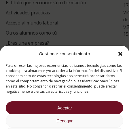
Co
El título que reconocerá tu formación
17
Vi
Actividades prácticas
de
Acceso al mundo laboral
9:
Otros alumnos como tú
15
¿Eres una empresa?
Gestionar consentimiento
puntuación para ESAH
Para ofrecer las mejores experiencias, utilizamos tecnologías como las
9.4
/10
cookies para almacenar y/o acceder a la información del dispositivo. El
consentimiento de estas tecnologías nos permitirá procesar datos
basado en
1331
como el comportamiento de navegación o las identificaciones únicas
Valoraciones soportado por
eKomi
en este sitio. No consentir o retirar el consentimiento, puede afectar
negativamente a ciertas características y funciones.
Aceptar
Denegar
2026 ® Estudios Superiores Abiertos de Hostelería