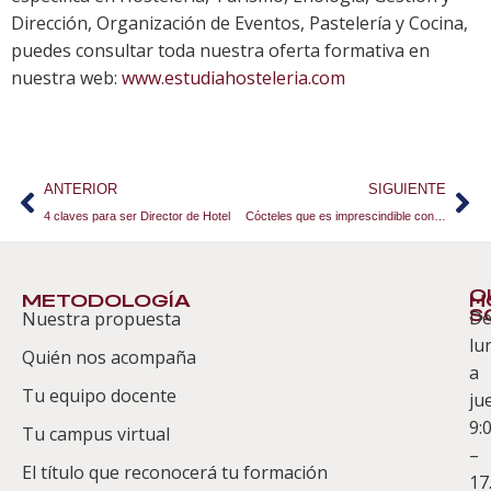
Dirección, Organización de Eventos, Pastelería y Cocina,
puedes consultar toda nuestra oferta formativa en
nuestra web:
www.estudiahosteleria.com
ANTERIOR
SIGUIENTE
4 claves para ser Director de Hotel
Cócteles que es imprescindible conocer
Q
METODOLOGÍA
H
S
D
Nuestra propuesta
S
lu
Quién nos acompaña
ES
a
Tu equipo docente
ju
Te
9:
es
Tu campus virtual
–
Co
El título que reconocerá tu formación
17