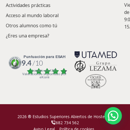
Vi
Actividades prácticas
de
Acceso al mundo laboral
9:
Otros alumnos como tú
15
¿Eres una empresa?
puntuación para ESAH
9.4
/10
basado en
1331
Valoraciones soportado por
eKomi
2026 ® Estudios Superiores Abiertos de Hostelería
682 734 562
Aviso Legal
Política de cookies