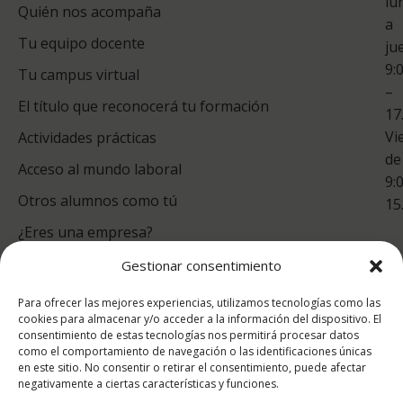
lu
Quién nos acompaña
ES
a
Tu equipo docente
ju
Te
9:
es
Tu campus virtual
–
Co
El título que reconocerá tu formación
17
Vi
Actividades prácticas
de
Acceso al mundo laboral
9:
Otros alumnos como tú
15
¿Eres una empresa?
Gestionar consentimiento
puntuación para ESAH
Para ofrecer las mejores experiencias, utilizamos tecnologías como las
9.4
/10
cookies para almacenar y/o acceder a la información del dispositivo. El
consentimiento de estas tecnologías nos permitirá procesar datos
basado en
1331
como el comportamiento de navegación o las identificaciones únicas
Valoraciones soportado por
eKomi
en este sitio. No consentir o retirar el consentimiento, puede afectar
negativamente a ciertas características y funciones.