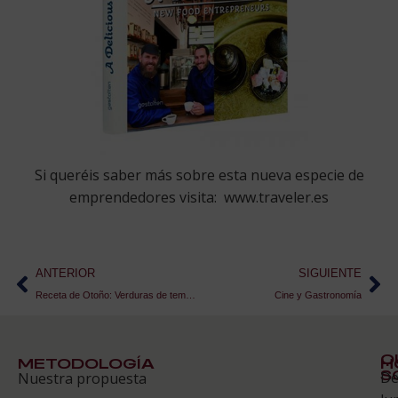
Si queréis saber más sobre esta nueva especie de
emprendedores visita: www.traveler.es
ANTERIOR
SIGUIENTE
Receta de Otoño: Verduras de temporada asadas con Mantequilla de carabineros y langostinos
Cine y Gastronomía
Q
METODOLOGÍA
H
S
D
Nuestra propuesta
S