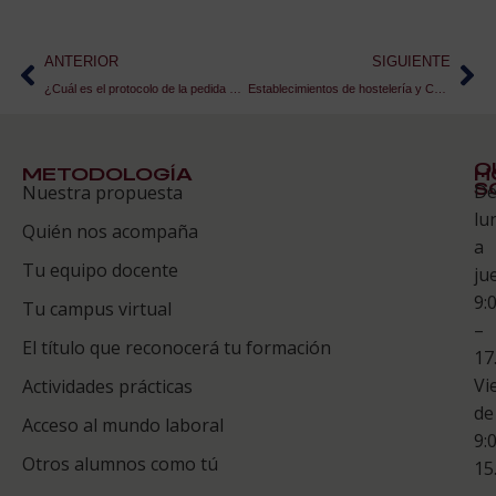
ANTERIOR
SIGUIENTE
¿Cuál es el protocolo de la pedida de mano?
Establecimientos de hostelería y COVID19
Q
METODOLOGÍA
H
S
D
Nuestra propuesta
S
lu
Quién nos acompaña
ES
a
Tu equipo docente
ju
Te
9:
es
Tu campus virtual
–
Co
El título que reconocerá tu formación
17
Vi
Actividades prácticas
de
Acceso al mundo laboral
9:
Otros alumnos como tú
15