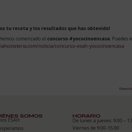
os tu receta y los resultados que has obtenido!
a hemos comenzado el
concurso #yococinoencasa
. Puedes 
diahosteleria.com/noticia/concurso-esah-yococinoencasa
Entrevist
IÉNES SOMOS
HORARIO
mos ESAH
De lunes a jueves: 9:00 – 17
Viernes de 9:00-15.00
esperamos