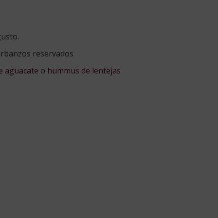
gusto.
garbanzos reservados
 aguacate
o
hummus de lentejas