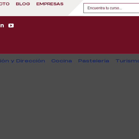
CTO
BLOG
EMPRESAS
ión y Dirección
Cocina
Pastelería
Turism