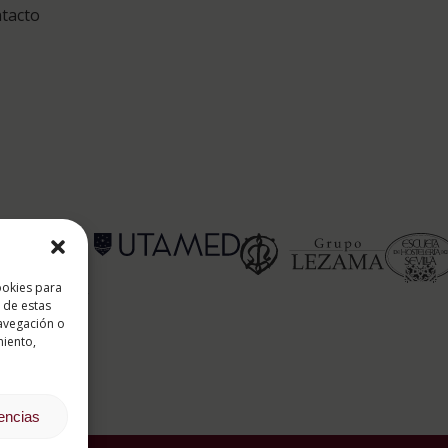
tacto
 ESAH
ookies para
 de estas
avegación o
es soportado
miento,
rencias