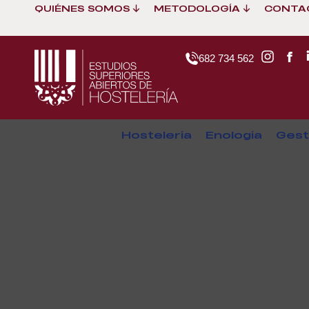
QUIÉNES SOMOS
METODOLOGÍA
CONTA
682 734 562
Hostelería
Enología
Gest