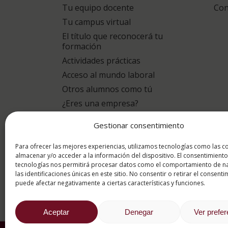
Tu equipo docente
Con
Tu campus virtual
El título que reconocerá tu
formación
Actividades prácticas
Acceso al mundo laboral
Otros alumnos como tú
¿Eres una empresa?
Gestionar consentimiento
puntuación para
9.4
/10
Para ofrecer las mejores experiencias, utilizamos tecnologías como las c
almacenar y/o acceder a la información del dispositivo. El consentimiento
tecnologías nos permitirá procesar datos como el comportamiento de n
basado en
1331 Valoracion
las identificaciones únicas en este sitio. No consentir o retirar el consenti
por eKomi
puede afectar negativamente a ciertas características y funciones.
Aceptar
Denegar
Ver prefe