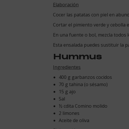
Elaboración
Cocer las patatas con piel en abun
Cortar el pimiento verde y cebolla 
En una fuente o bol, mezcla todos lo
Esta ensalada puedes sustituir la 
Hummus
Ingredientes
400 g garbanzos cocidos
70 g tahina (o sésamo)
15 g ajo
Sal
½ cdita Comino molido
2 limones
Aceite de oliva