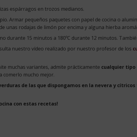
tilizas espárragos en trozos medianos.
impio. Armar pequeños paquetes con papel de cocina o alumin
ñade unas rodajas de limón por encima y alguna hierba aromát
orno durante 15 minutos a 180ºC durante 12 minutos. Tambié
ulta nuestro vídeo realizado por nuestro profesor de los
c
ite muchas variantes, admite prácticamente
cualquier tipo
para comerlo mucho mejor.
verduras de las que dispongamos en la nevera y cítricos
ocina con estas recetas!