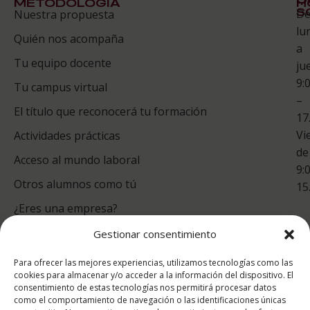
METODOLOGÍA
H
S
D
Nuestra propuesta
S
lu
Quién nos acompaña
ES
a
Tu equipo docente
ju
Te
9:
es
Tu campus virtual
–
Co
El título que reconocerá tu formación
17
Vi
Actividades prácticas
de
Acceso al mundo laboral
9:
Otros alumnos como tú
15
¿Eres una empresa?
Gestionar consentimiento
puntuación para ESAH
Para ofrecer las mejores experiencias, utilizamos tecnologías como las
9.4
/10
cookies para almacenar y/o acceder a la información del dispositivo. El
consentimiento de estas tecnologías nos permitirá procesar datos
basado en
1331
como el comportamiento de navegación o las identificaciones únicas
Valoraciones soportado por
eKomi