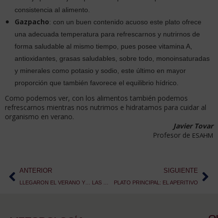
consistencia al alimento.
Gazpacho
: con un buen contenido acuoso este plato ofrece
una adecuada temperatura para refrescarnos y nutrirnos de
forma saludable al mismo tiempo, pues posee vitamina A,
antioxidantes, grasas saludables, sobre todo, monoinsaturadas
y minerales como potasio y sodio, este último en mayor
proporción que también favorece el equilibrio hídrico.
Como podemos ver, con los alimentos también podemos
refrescarnos mientras nos nutrimos e hidratamos para cuidar al
organismo en verano.
Javier Tovar
Profesor de
ESAHM
ANTERIOR
SIGUIENTE
LLEGARON EL VERANO Y… LAS BARBACOAS
PLATO PRINCIPAL: EL APERITIVO
Q