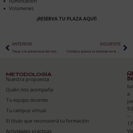
Ilumincación
Volúmenes
¡RESERVA TU PLAZA AQUÍ!
ANTERIOR
SIGUIENTE
Tokay o la aristocracia del vino
Comida y poesía se fusionan en la segunda edición de Gastroletras
Q
METODOLOGÍA
H
S
D
Nuestra propuesta
S
lu
Quién nos acompaña
ES
a
Tu equipo docente
ju
Te
9:
es
Tu campus virtual
–
Co
El título que reconocerá tu formación
17
Vi
Actividades prácticas