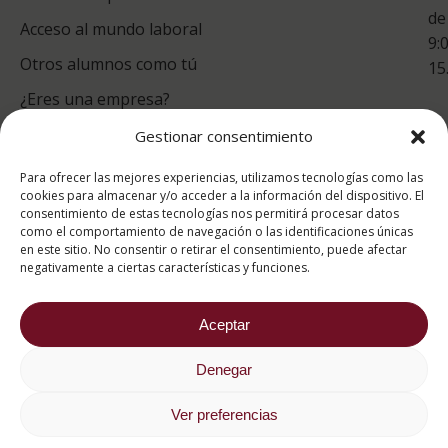
de
Acceso al mundo laboral
9:
Otros alumnos como tú
15
¿Eres una empresa?
Gestionar consentimiento
puntuación para ESAH
Para ofrecer las mejores experiencias, utilizamos tecnologías como las
9.4
/10
cookies para almacenar y/o acceder a la información del dispositivo. El
consentimiento de estas tecnologías nos permitirá procesar datos
basado en
1331
como el comportamiento de navegación o las identificaciones únicas
Valoraciones soportado por
eKomi
en este sitio. No consentir o retirar el consentimiento, puede afectar
negativamente a ciertas características y funciones.
Aceptar
Denegar
2026 ® Estudios Superiores Abiertos de Hostelería
682 734 562
Ver preferencias
Aviso Legal
Política de cookies
Política de privacidad