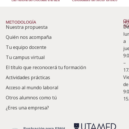
Las historia del chocolate a la taza
Curiosidades del sector turístico
QU
METODOLOGÍA
HO
S
D
Nuestra propuesta
S
lu
Quién nos acompaña
ES
a
Tu equipo docente
ju
Te
9:
es
Tu campus virtual
–
Co
El título que reconocerá tu formación
17
Vi
Actividades prácticas
de
Acceso al mundo laboral
9:
Otros alumnos como tú
15
¿Eres una empresa?