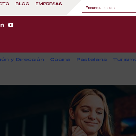
CTO
BLOG
EMPRESAS
ión y Dirección
Cocina
Pastelería
Turism