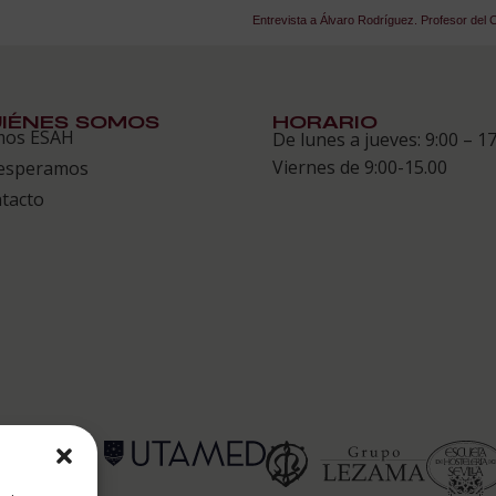
Entrevista a Álvaro Rodríguez. Profesor del
IÉNES SOMOS
HORARIO
mos ESAH
De lunes a jueves: 9:00 – 17
Viernes de 9:00-15.00
esperamos
tacto
 ESAH