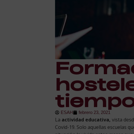
Formac
hostel
tiempo
ESAH
febrero 23, 2021
La
actividad educativa,
vista desd
Covid-19. Solo aquellas escuelas q