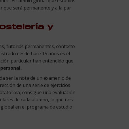
ntido. El cambio global que estamos
r que será permanente y a la par
stelería y
os, tutorías permanentes, contacto
trado desde hace 15 años es el
ción particular han entendido que
 personal.
da ser la nota de un examen o de
rección de una serie de ejercicios
plataforma, consigue una evaluación
culares de cada alumno, lo que nos
a global en el programa de estudio