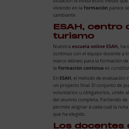
situación la vivida estos meses qu
viviendo en la
formación
parece se
cambiante.
ESAH, centro d
turismo
Nuestra
escuela online ESAH
,
ha d
continuo con el equipo docente a t
marco idóneo para la formación de 
la
formación continua
es
conditio
En
ESAH
, el método de evaluación 
un proyecto final. El conjunto de p
voluntarios u obligatorios, unido 
del alumno completa. Partiendo de 
permite asignar a cada cual la not
que ha elegido.
Los docentes