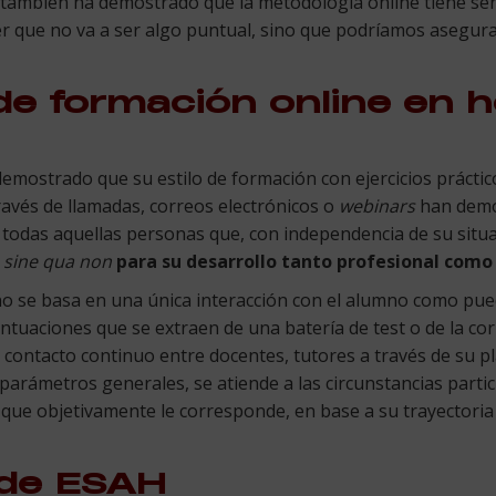
e también ha demostrado que la metodología online tiene se
r que no va a ser algo puntual, sino que podríamos asegura
e formación online en ho
emostrado que su estilo de formación con ejercicios práctic
ravés de llamadas, correos electrónicos o
webinars
han demos
todas aquellas personas que, con independencia de su situa
 sine qua non
para su desarrollo tanto profesional como
no se basa en una única interacción con el alumno como pue
untuaciones que se extraen de una batería de test o de la cor
al contacto continuo entre docentes, tutores a través de su 
parámetros generales, se atiende a las circunstancias parti
a que objetivamente le corresponde, en base a su trayectori
 de ESAH