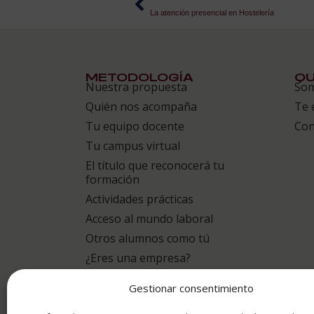
La atención presencial en Hostelería
METODOLOGÍA
QU
Nuestra propuesta
So
Quién nos acompaña
Te 
Tu equipo docente
Con
Tu campus virtual
El título que reconocerá tu
formación
Actividades prácticas
Acceso al mundo laboral
Otros alumnos como tú
¿Eres una empresa?
Gestionar consentimiento
puntuación para