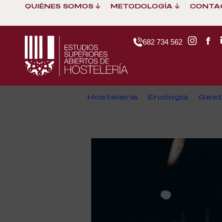
QUIÉNES SOMOS
METODOLOGÍA
CONTA
682 734 562
Hostelería
Enología
Gest