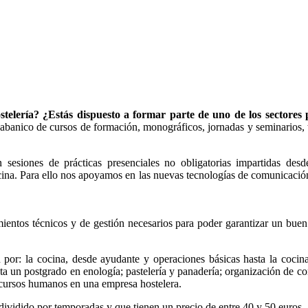
stelería? ¿Estás dispuesto a formar parte de uno de los sectores p
abanico de cursos de formación, monográficos, jornadas y seminarios, t
esiones de prácticas presenciales no obligatorias impartidas desde
cina. Para ello nos apoyamos en las nuevas tecnologías de comunicación 
ientos técnicos y de gestión necesarios para poder garantizar un buen
 por: la cocina, desde ayudante y operaciones básicas hasta la cocina
ta un postgrado en enología; pastelería y panadería; organización de co
ecursos humanos en una empresa hostelera.
ividido por temporadas y que tienen un precio de entre 40 y 50 euros.