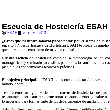
Escuela de Hostelería ESAH
ESAH
enero 30, 2013
¿Crees que tu futuro laboral puede pasar por el sector de la ho
español?
Nuestra
Escuela de Hostelería ESAH
te ofrece un amplio 
que tus conocimientos sean de máxima calidad.
Nuestra
escuela de hostelería
combina la metodología online con s
monográficos y seminarios accesibles para todos los amantes de la co
plenitud los conocimientos teóricos y prácticos.
El
objetivo principal de ESAH
no es otro que dotar de los conocim
mundo laboral.
Te ofrecemos una gran variedad de
cursos de hostelerí
a que pasan
restaurante, desde camarero profesional, catador de vinos y maître has
lo necesario para formar parte de los departamentos de marketing y r
Además ofrecemos cursos monográficos abiertos al público cada año d