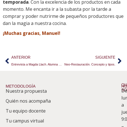
temporada
. Con la excelencia de los productos en cada
momento. Me encanta ir a la subasta por la tarde a
comprar y poder nutrirme de pequeños productores que
dan la magia a nuestra cocina.
¡Muchas gracias, Manuel!
ANTERIOR
SIGUIENTE
Entrevista a Magda Llach. Alumna del Experto en Jefe de Cocina
Neo-Restauración. Concepto y tipos.
QU
METODOLOGÍA
HO
S
D
Nuestra propuesta
S
lu
Quién nos acompaña
ES
a
Tu equipo docente
ju
Te
9:
es
Tu campus virtual
–