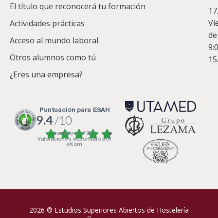
Co
El título que reconocerá tu formación
17
Vi
Actividades prácticas
de
Acceso al mundo laboral
9:
Otros alumnos como tú
15
¿Eres una empresa?
puntuación para ESAH
9.4
/10
basado en
1331
Valoraciones soportado por
eKomi
2026 ® Estudios Superiores Abiertos de Hostelería