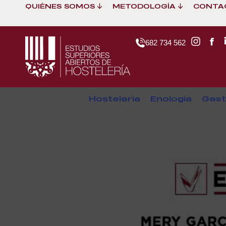
QUIÉNES SOMOS
METODOLOGÍA
CONTA
682 734 562
Hostelería
Enología
Gest