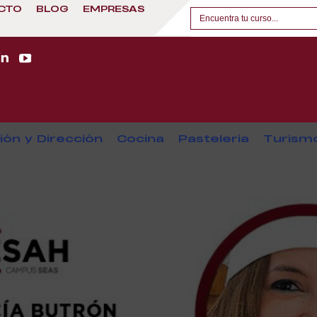
CTO
BLOG
EMPRESAS
ión y Dirección
Cocina
Pastelería
Turism