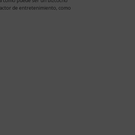
ta como puede ser un bizcocho
factor de entretenimiento, como