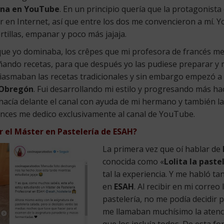
ina en YouTube
. En un principio quería que la protagonista
r en Internet, así que entre los dos me convencieron a mí. Yo
rtillas, empanar y poco más jajaja.
 que yo dominaba, los crêpes que mi profesora de francés me 
ando recetas, para que después yo las pudiese preparar y 
iasmaban las recetas tradicionales y sin embargo empezó a 
Obregón
. Fui desarrollando mi estilo y progresando más hac
acía delante el canal con ayuda de mi hermano y también la
nces me dedico exclusivamente al canal de YouTube.
ar el Máster en Pastelería de ESAH?
La primera vez que oí hablar de
conocida como «
Lolita la paste
tal la experiencia. Y me habló 
en
ESAH
. Al recibir en mi corre
pastelería, no me podía decidir 
me llamaban muchísimo la atenci
que los incluía todos. De esta f