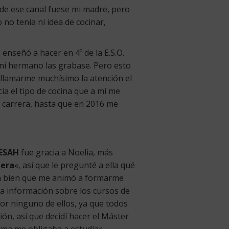
 de ese canal fuese mi madre, pero
 no tenía ni idea de cocinar,
enseñó a hacer en 4º de la E.S.O.
mi hermano las grabase. Pero esto
llamarme muchísimo la atención el
ia el tipo de cocina que a mí me
 carrera, hasta que en 2016 me
ESAH
fue gracia a Noelia, más
lera
«, así que le pregunté a ella qué
tan bien que me animó a formarme
o la información sobre los cursos de
por ninguno de ellos, ya que todos
ón, así que decidí hacer el Máster
orma me obligaba a estudiar