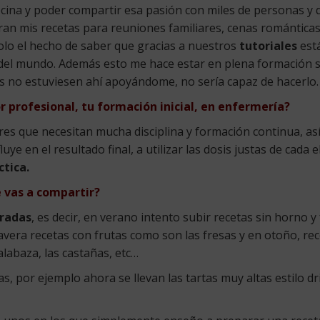
ocina y poder compartir esa pasión con miles de personas y 
ran mis recetas para reuniones familiares, cenas románticas
solo el hecho de saber que gracias a nuestros
tutoriales
est
z del mundo. Además esto me hace estar en plena formación 
los no estuviesen ahí apoyándome, no sería capaz de hacerlo.
 profesional, tu formación inicial, en enfermería?
res que necesitan mucha disciplina y formación continua, a
ye en el resultado final, a utilizar las dosis justas de cada
tica.
 vas a compartir?
radas
, es decir, en verano intento subir recetas sin horno y
avera recetas con frutas como son las fresas y en otoño, re
alabaza, las castañas, etc…
 por ejemplo ahora se llevan las tartas muy altas estilo dr