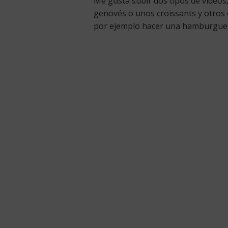
Me gusta subir dos tipos de vídeo
genovés o unos croissants y otros 
por ejemplo hacer una hamburguesa 