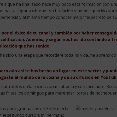
eréis que ha finalizado hace muy poco esta formación con un
o hasta llegar a obtener su titulación y hemos querido apro
periencia y al mismo tiempo conocer mejor “el secreto de su
 por el éxito de tu canal y también por haber conseguido
calificación. Además, y según nos has ido contando a tra
plicación que has tenido.
e ha sido una etapa que recordaré toda mi vida, he aprendido
pero aún así te has hecho un lugar en este sector y pue
egaste al mundo de la cocina y de su difusión en YouTub
r ratitos en la cocina con mi abuela y con mi madre. Recuer
rtas fritas los domingos para merendar, tortas de nochebuena
dios para graduarme en Enfermería
en el segundo curso a mi hermano