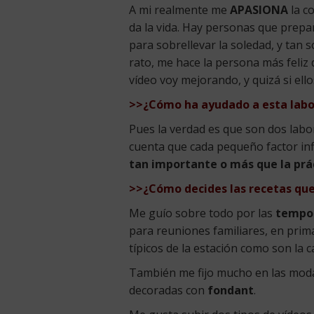
A mi realmente me
APASIONA
la c
da la vida. Hay personas que prepa
para sobrellevar la soledad, y tan 
rato, me hace la persona más feli
vídeo voy mejorando, y quizá si el
>>¿Cómo ha ayudado a esta labor
Pues la verdad es que son dos labo
cuenta que cada pequeño factor influ
tan importante o más que la prác
>>¿Cómo decides las recetas que
Me guío sobre todo por las
tempo
para reuniones familiares, en prim
típicos de la estación como son la c
También me fijo mucho en las modas,
decoradas con
fondant
.