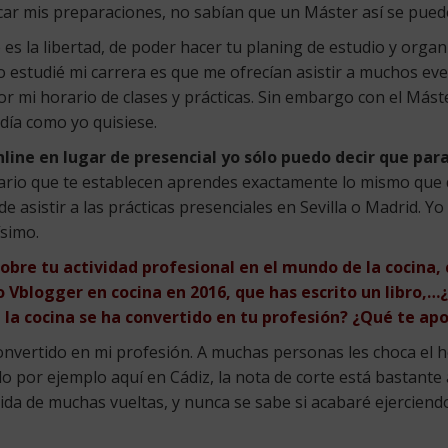
car mis preparaciones, no sabían que un Máster así se puede
s la libertad, de poder hacer tu planing de estudio y organi
 estudié mi carrera es que me ofrecían asistir a muchos eve
 por mi horario de clases y prácticas. Sin embargo con el Má
 día como yo quisiese.
ine en lugar de presencial yo sólo puedo decir que par
endario que te establecen aprendes exactamente lo mismo que
asistir a las prácticas presenciales en Sevilla o Madrid. Yo h
simo.
obre tu actividad profesional en el mundo de la cocina,
 Vblogger en cocina en 2016, que has escrito un libro,…
 la cocina se ha convertido en tu profesión? ¿Qué te apo
nvertido en mi profesión. A muchas personas les choca el
do por ejemplo aquí en Cádiz, la nota de corte está bastante
vida de muchas vueltas, y nunca se sabe si acabaré ejerciendo