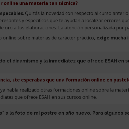
ar online una materia tan técnica?
impecables
. Quizás la novedad con respecto al curso anter
resantes y específicos que te ayudan a localizar errores qu
e oro a tus elaboraciones. La atención personalizada por pa
 online sobre materias de carácter práctico
, exige mucha 
o el dinamismo y la inmediatez que ofrece ESAH en su
cia, ¿te esperabas que una formación online en pastele
 ya había realizado otras formaciones online sobre la mater
diatez que ofrece ESAH en sus cursos online.
a” a la foto de mi postre en año nuevo. Para algunos s