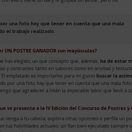
e con ella o viene un día y te golpea sin avisar, pero no
o por una foto hay que tener en cuenta que una mala
o el trabajo realizado.
ener UN POSTRE GANADOR con mayúsculas?
ue has elegido; un que concepto que, además,
ha de estar 
as y contrastes tanto en sabores como en aromas y textur
. El emplatado es importante; para mi gusto
buscar la asim
zgado por una foto hay que tener en cuenta que una mala fot
 tengo que agradecer a Imán la impecable labor que llevó a c
ue se presenta a la IV Edición del Concurso de Postres y
e venga a tu cabeza; explora otras opciones o perfila un po
on tus habilidades actuales; un flan bien ejecutado siempre