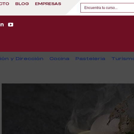
CTO
BLOG
EMPRESAS
ión y Dirección
Cocina
Pastelería
Turism