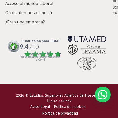
de
Acceso al mundo laboral
9:
Otros alumnos como tú
15
¿Eres una empresa?
puntuación para ESAH
9.4
/10
basado en
1331
Valoraciones soportado por
eKomi
2026 ® Estudios Superiores Abiertos de Hostelería
682 734 562
Aviso Legal
Política de cookies
Política de privacidad