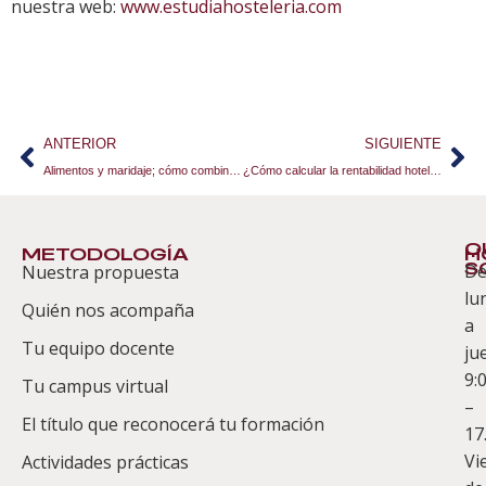
nuestra web:
www.estudiahosteleria.com
ANTERIOR
SIGUIENTE
Alimentos y maridaje; cómo combinar sabores
¿Cómo calcular la rentabilidad hotelera?
Q
METODOLOGÍA
H
S
D
Nuestra propuesta
S
lu
Quién nos acompaña
ES
a
Tu equipo docente
ju
Te
9:
es
Tu campus virtual
–
Co
El título que reconocerá tu formación
17
Vi
Actividades prácticas