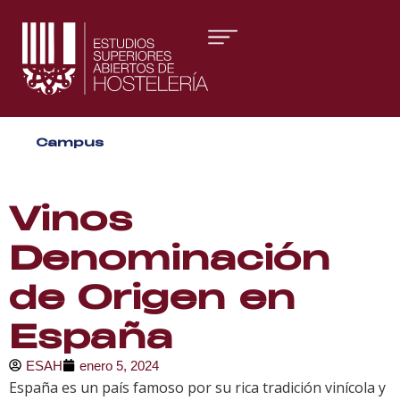
Áreas formativas
Campus
Gestión y Dirección
Organización de Eventos
Vinos
Denominación
de Origen en
España
ESAH
enero 5, 2024
España es un país famoso por su rica tradición vinícola y