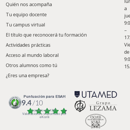
lu
Quién nos acompaña
ES
a
Tu equipo docente
ju
Te
9:
es
Tu campus virtual
–
Co
El título que reconocerá tu formación
17
Vi
Actividades prácticas
de
Acceso al mundo laboral
9:
Otros alumnos como tú
15
¿Eres una empresa?
puntuación para ESAH
9.4
/10
basado en
1331
Valoraciones soportado por
eKomi