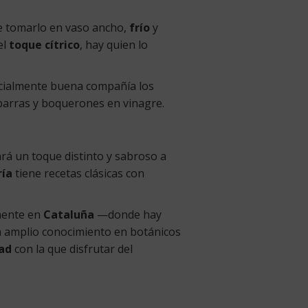
e tomarlo en vaso ancho,
frío
y
el
toque cítrico
, hay quien lo
ecialmente buena compañía los
iparras y boquerones en vinagre.
rá un toque distinto y sabroso a
ría
tiene recetas clásicas con
lmente en
Cataluña
—donde hay
 amplio conocimiento en botánicos
dad
con la que disfrutar del