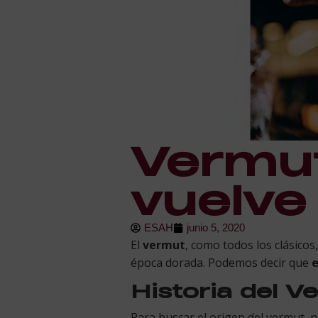
Vermut
vuelve
ESAH
junio 5, 2020
El
vermut
, como todos los clásico
época dorada. Podemos decir que
e
Historia del V
Para buscar el origen del vermut, 