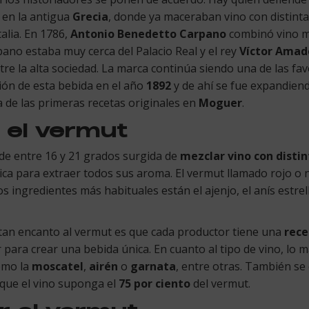
 en la antigua
Grecia
, donde ya maceraban vino con distinta
alia. En 1786,
Antonio Benedetto Carpano
combinó vino mo
pano estaba muy cerca del Palacio Real y el rey
Víctor Amade
tre la alta sociedad. La marca continúa siendo una de las fav
ción de esta bebida en el año
1892
y de ahí se fue expandiend
a de las primeras recetas originales en
Moguer
.
 el vermut
 de entre 16 y 21 grados surgida de
mezclar vino con disti
ca para extraer todos sus aroma. El vermut llamado rojo o 
os ingredientes más habituales están el ajenjo, el anís estre
rtan encanto al vermut es que cada productor tiene una
rece
para crear una bebida única. En cuanto al tipo de vino, lo m
omo la
moscatel
,
airén
o
garnata
, entre otras. También s
 que el vino suponga el
75 por ciento
del vermut.