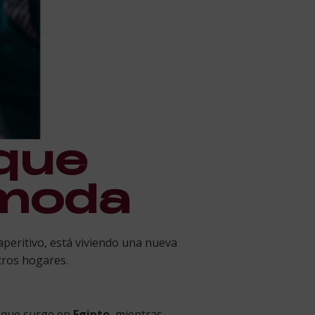
 que
 moda
aperitivo, está viviendo una nueva
tros hogares.
e que surge en
Egipto
, mientras