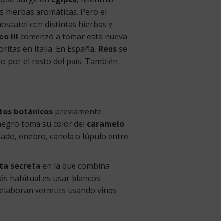
s hierbas aromáticas. Pero el
scatel con distintas hierbas y
o III
comenzó a tomar esta nueva
oritas en Italia. En España,
Reus
se
o por el resto del país. También
ntos botánicos
previamente
negro toma su color del
caramelo
llado, enebro, canela o lúpulo entre
ta secreta
en la que combina
ás habitual es usar blancos
e elaboran vermuts usando vinos