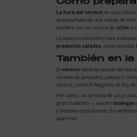
Cómo preparar
La hora del vermut
es una costumb
acompañado de una rodaja de limón
prefiere con un chorro de
sifón
o c
La buena costumbre hace indispe
productos salados
, como patatas 
También en la
El
vermut
también puede darnos
e
recetas de pescados, pastas o carn
vermut, como el Negroni, el Dry Mart
Por tanto, no se trata de un produ
gran tradición—, existen
bodegas
y bebidas espirituosas. En definitiv
aperitivo.