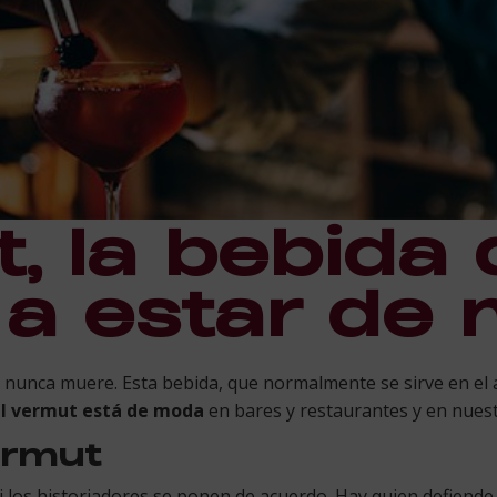
, la bebida
 a estar de
s, nunca muere. Esta bebida, que normalmente se sirve en el 
l vermut
está de moda
en bares y restaurantes y en nues
ermut
ni los historiadores se ponen de acuerdo. Hay quien defiend