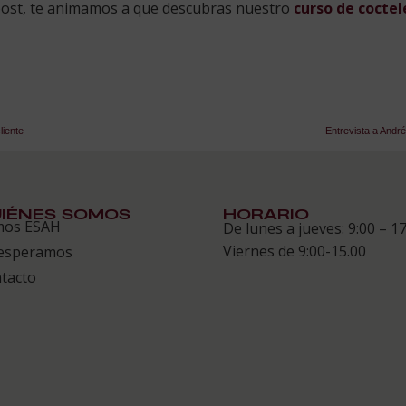
 post, te animamos a que descubras nuestro
curso de coctel
liente
Entrevista a Andr
IÉNES SOMOS
HORARIO
mos ESAH
De lunes a jueves: 9:00 – 17
Viernes de 9:00-15.00
esperamos
tacto