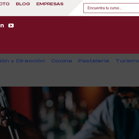
CTO
BLOG
EMPRESAS
ión y Dirección
Cocina
Pastelería
Turism