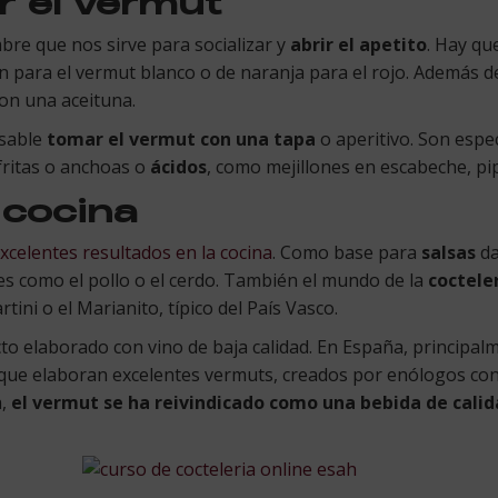
 el vermut
re que nos sirve para socializar y
abrir el apetito
. Hay qu
 para el vermut blanco o de naranja para el rojo. Además d
on una aceituna.
nsable
tomar el vermut con una tapa
o aperitivo. Son esp
fritas o anchoas o
ácidos
, como mejillones en escabeche, p
 cocina
xcelentes resultados en la cocina
. Como base para
salsas
da
es como el pollo o el cerdo. También el mundo de la
coctele
ini o el Marianito, típico del País Vasco.
cto elaborado con vino de baja calidad. En España, principa
que elaboran excelentes vermuts, creados por enólogos con
a,
el vermut se ha reivindicado como una bebida de cali