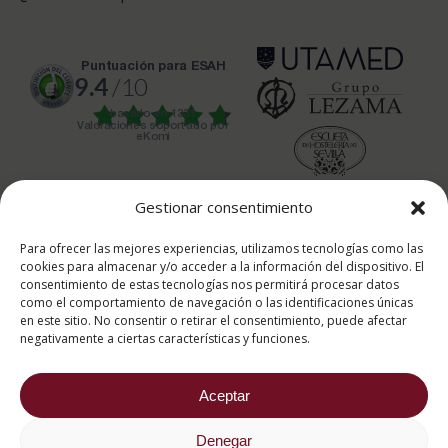
puntuación para ESAH
9.4
/10
basado en
1331
Valoraciones soportado por
eKomi
Gestionar consentimiento
Para ofrecer las mejores experiencias, utilizamos tecnologías como las
cookies para almacenar y/o acceder a la información del dispositivo. El
2026 ® Estudios Superiores Abiertos de Hostelería
consentimiento de estas tecnologías nos permitirá procesar datos
682 734 562
como el comportamiento de navegación o las identificaciones únicas
Aviso Legal
Política de cookies
en este sitio. No consentir o retirar el consentimiento, puede afectar
negativamente a ciertas características y funciones.
Política de privacidad
Aceptar
Denegar