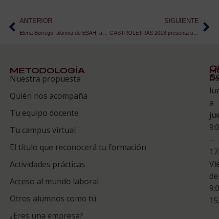
ANTERIOR
SIGUIENTE
Elena Borrego, alumna de ESAH, abre su propia pastelería en Salamanca
GASTROLETRAS 2018 presenta un Madrid de cine a bocados
Q
METODOLOGÍA
H
S
D
Nuestra propuesta
S
lu
Quién nos acompaña
ES
a
Tu equipo docente
ju
Te
9:
es
Tu campus virtual
–
Co
El título que reconocerá tu formación
17
Vi
Actividades prácticas
de
Acceso al mundo laboral
9:
Otros alumnos como tú
15
¿Eres una empresa?