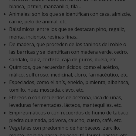
blanca, jazmín, manzanilla, tila…
Animales: son los que se identifican con caza, almizcle,
carne, pelo de animal, etc.
Balsámicos: entre los que se destacan pino, regaliz,
menta, incienso, resinas finas…
De madera, que proceden de los taninos del roble o
las barricas y se identifican con madera verde, cedro,
sándalo, lápiz, corteza, caja de puros, duela, etc.
Químicos, que recuerdan ácidos como el acético,
málico, sulfuroso, medicinal, cloro, farmacéutico, etc.
Especiados, como el anís, eneldo, pimienta, albahaca,
tomillo, nuez moscada, clavo, etc.
Etéreos o con recuerdos de acetona, laca de uñas,
levaduras fermentadas, lácteos, mantequillas, etc.
Empireumáticos o con recuerdos de humo de tabaco,
piedra quemada, pólvora, caucho, cuero, café, etc.
Vegetales con predominio de herbáceos, zarcillo,
monte, hoja de parra, helecho, té, laurel, pastos, etc.