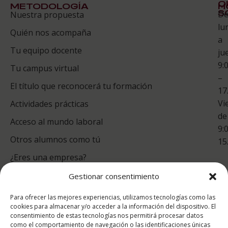
Q
METODOLOGÍA
H
S
D
Nuestra propuesta
S
lu
Quién nos acompaña
ES
a
Tu equipo docente
ju
Te
9:
es
Tu campus virtual
–
Co
El título que reconocerá tu formación
17
Vi
Actividades prácticas
de
Acceso al mundo laboral
9:
Otros alumnos como tú
15
¿Eres una empresa?
Gestionar consentimiento
puntuación para ESAH
Para ofrecer las mejores experiencias, utilizamos tecnologías como las
9.4
/10
cookies para almacenar y/o acceder a la información del dispositivo. El
consentimiento de estas tecnologías nos permitirá procesar datos
basado en
1331
como el comportamiento de navegación o las identificaciones únicas
Valoraciones soportado por