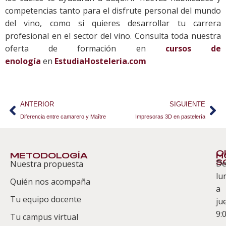
competencias tanto para el disfrute personal del mundo
del vino, como si quieres desarrollar tu carrera
profesional en el sector del vino. Consulta toda nuestra
oferta de formación en
cursos de
enología
en
EstudiaHosteleria.com
ANTERIOR
SIGUIENTE
Diferencia entre camarero y Maître
Impresoras 3D en pastelería
Q
METODOLOGÍA
H
S
D
Nuestra propuesta
S
lu
Quién nos acompaña
ES
a
Tu equipo docente
ju
Te
9:
es
Tu campus virtual