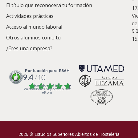
–
Co
El título que reconocerá tu formación
17
Vi
Actividades prácticas
de
Acceso al mundo laboral
9:
Otros alumnos como tú
15
¿Eres una empresa?
puntuación para ESAH
9.4
/10
basado en
1331
Valoraciones soportado por
eKomi
2026 ® Estudios Superiores Abiertos de Hostelería