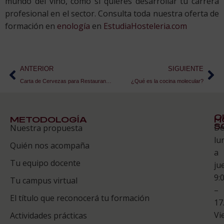
mundo del vino, como si quieres desarrollar tu carrera
profesional en el sector. Consulta toda nuestra oferta de
formación en
enología
en
EstudiaHosteleria.com
ANTERIOR
SIGUIENTE
Carta de Cervezas para Restaurantes
¿Qué es la cocina molecular?
Q
METODOLOGÍA
H
S
D
Nuestra propuesta
S
lu
Quién nos acompaña
ES
a
Tu equipo docente
ju
Te
9:
es
Tu campus virtual
–
Co
El título que reconocerá tu formación
17
Vi
Actividades prácticas