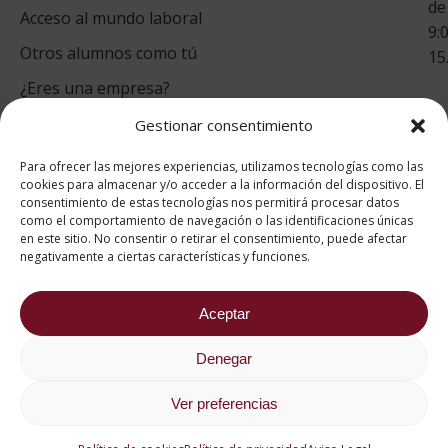
de
Acceso al mundo laboral
9:
Otros alumnos como tú
15
¿Eres una empresa?
Gestionar consentimiento
puntuación para ESAH
Para ofrecer las mejores experiencias, utilizamos tecnologías como las
9.4
/10
cookies para almacenar y/o acceder a la información del dispositivo. El
consentimiento de estas tecnologías nos permitirá procesar datos
basado en
1331
como el comportamiento de navegación o las identificaciones únicas
Valoraciones soportado por
eKomi
en este sitio. No consentir o retirar el consentimiento, puede afectar
negativamente a ciertas características y funciones.
Aceptar
Denegar
2026 ® Estudios Superiores Abiertos de Hostelería
682 734 562
Ver preferencias
Aviso Legal
Política de cookies
Política de privacidad