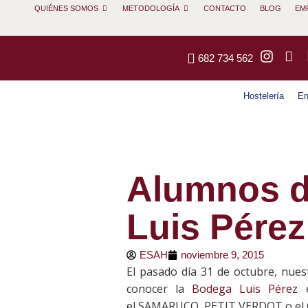
QUIÉNES SOMOS
METODOLOGÍA
CONTACTO
BLOG
EM
682 734 562
Hostelería
En
Alumnos d
Luis Pérez
ESAH
noviembre 9, 2015
El pasado día 31 de octubre, nues
conocer la
Bodega Luis Pérez
e
el SAMARUCO, PETIT VERDOT o e