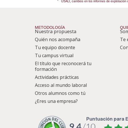
USALI, cambios en los informes de explotación d
METODOLOGÍA
QUI
Nuestra propuesta
So
Quién nos acompaña
Te 
Tu equipo docente
Con
Tu campus virtual
El título que reconocerá tu
formación
Actividades prácticas
Acceso al mundo laboral
Otros alumnos como tú
¿Eres una empresa?
puntuación para
9.4
/10