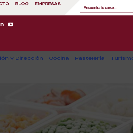
CTO
BLOG
EMPRESAS
ión y Dirección
Cocina
Pastelería
Turism