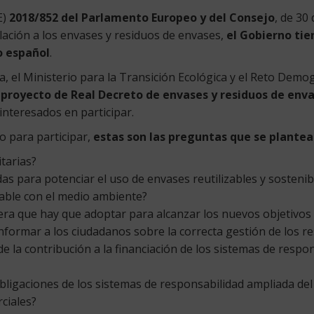
E)
2018/852 del Parlamento Europeo y del Consejo
, de 30
elación a los envases y residuos de envases,
el Gobierno tie
o español
.
, el Ministerio para la Transición Ecológica y el Reto Demo
 proyecto de Real Decreto de envases y residuos de env
interesados en participar.
zo para participar,
estas son las preguntas que se plante
tarias?
 para potenciar el uso de envases reutilizables y sostenibl
able con el medio ambiente?
ra que hay que adoptar para alcanzar los nuevos objetivos 
nformar a los ciudadanos sobre la correcta gestión de los r
e la contribución a la financiación de los sistemas de respo
obligaciones de los sistemas de responsabilidad ampliada de
rciales?