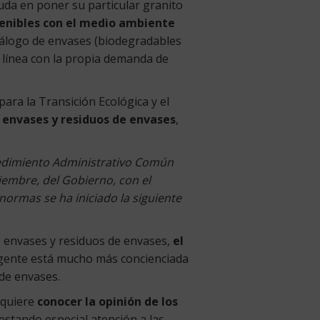
uda en poner su particular granito
enibles con el medio ambiente
tálogo de envases (biodegradables
 línea con la propia demanda de
para la Transición Ecológica y el
 envases y residuos de envases
,
ocedimiento Administrativo Común
viembre, del Gobierno, con el
normas se ha iniciado la siguiente
e envases y residuos de envases,
el
a gente está mucho más concienciada
 de envases.
 quiere
conocer la opinión de los
estando especial atención a las