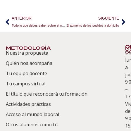
ANTERIOR
SIGUIENTE
Todo lo que debes saber sobre el nuevo Real Decreto de envases y residuos de envases
El aumento de los pedidos a domicilio
Q
METODOLOGÍA
H
S
D
Nuestra propuesta
S
lu
Quién nos acompaña
ES
a
Tu equipo docente
ju
Te
9:
es
Tu campus virtual
–
Co
El título que reconocerá tu formación
17
Vi
Actividades prácticas
de
Acceso al mundo laboral
9:
Otros alumnos como tú
15