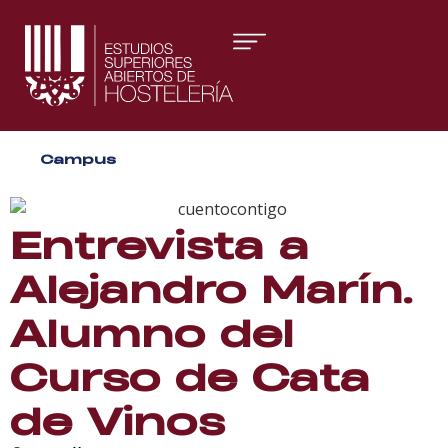
Áreas formativas
Campus
Gestión y Dirección
Organización de Eventos
Entrevista a
Alejandro Marín.
Alumno del
Curso de Cata
de Vinos