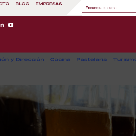
CTO
BLOG
EMPRESAS
ión y Dirección
Cocina
Pastelería
Turism