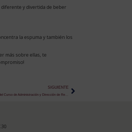
 diferente y divertida de beber
concentra la espuma y también los
er más sobre ellas, te
compromiso!
SIGUIENTE
Entrevista a José Antonio Bermúdez. Alumno del Curso de Administración y Dirección de Restaurantes
.30