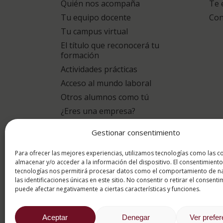
Quién nos acompaña
Te 
Tu equipo docente
Con
Tu campus virtual
El título que reconocerá tu
formación
Actividades prácticas
Acceso al mundo laboral
Otros alumnos como tú
¿Eres una empresa?
Gestionar consentimiento
puntuación para
9.4
/10
Para ofrecer las mejores experiencias, utilizamos tecnologías como las c
almacenar y/o acceder a la información del dispositivo. El consentimiento
tecnologías nos permitirá procesar datos como el comportamiento de n
basado en
1331 Valoracion
las identificaciones únicas en este sitio. No consentir o retirar el consenti
por eKomi
puede afectar negativamente a ciertas características y funciones.
Aceptar
Denegar
Ver prefe