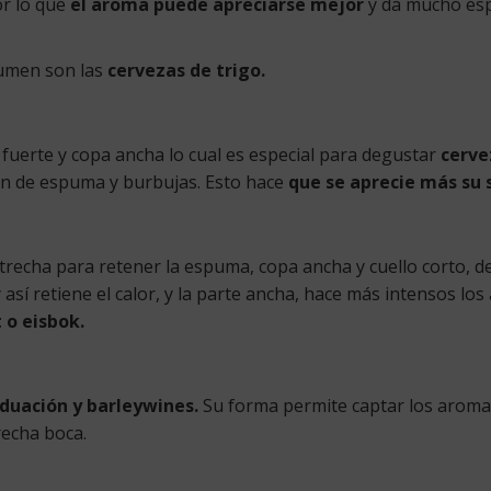
or lo que
el aroma puede apreciarse mejor
y da mucho esp
.
umen son las
cervezas de trigo.
 fuerte y copa ancha lo cual es especial para degustar
cerve
n de espuma y burbujas. Esto hace
que se aprecie más su 
strecha para retener la espuma, copa ancha y cuello corto, d
 así retiene el calor, y la parte ancha, hace más intensos lo
 o eisbok.
duación y barleywines.
Su forma permite captar los aromas
echa boca.