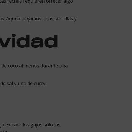
stas fechas requieren ofrecer algo
s. Aquí te dejamos unas sencillas y
avidad
he de coco al menos durante una
e sal y una de curry.
a extraer los gajos sólo las
ato.