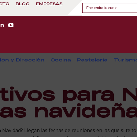
CTO
BLOG
EMPRESAS
ión y Dirección
Cocina
Pastelería
Turism
itivos para 
tas navideñ
Navidad? Llegan las fechas de reuniones en las que si te toca