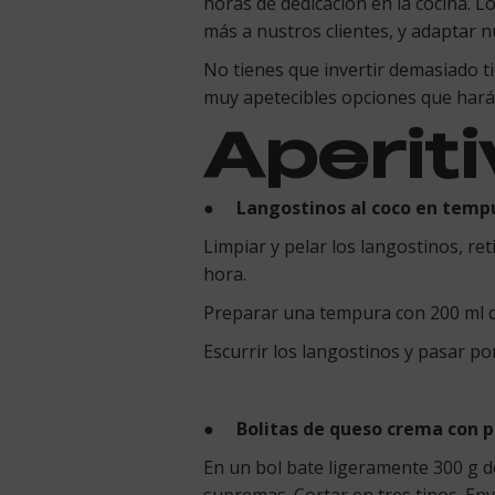
horas de dedicación en la cocina. L
más a nustros clientes, y adaptar 
No tienes que invertir demasiado ti
muy apetecibles opciones que harán 
Aperit
●
Langostinos al coco en tempu
Limpiar y pelar los langostinos, re
hora.
Preparar una tempura con 200 ml de
Escurrir los langostinos y pasar po
●
Bolitas de queso crema con p
En un bol bate ligeramente 300 g d
supremas. Cortar en tres tipos. En