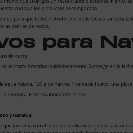
os mismo que si diriges un restaurante o establecimiento, e
nuestra cocina a los productos de temporada.
empo para que todos disfrutéis de estas fechas tan señalada
las delicias de todos.
ivos para N
ra de curry
tirar el tracto intestinal cuidadosamente. Sumerge en la lec
 agua helada, 120 g de harina, 1 yema de huevo, una pizca d
r la tempura. Freír en abundante aceite.
ato y naranja
e queso crema con el zumo de media naranja. Corta la naranj
volver cada trozo de naranja con media loncha de jamón de p