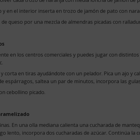
y en el interior inserta en trozo de jamón de pato con nara
 de queso por una mezcla de almendras picadas con ralladur
os
nte en los centros comerciales y puedes jugar con distintos 
c.
 y corta en tiras ayudándote con un pelador. Pica un ajo y c
s de espárragos, saltea un par de minutos, incorpora las gula
on cebollino picado.
aramelizado
 finas. En una olla mediana calienta una cucharada de mantequ
o lento, incorpora dos cucharadas de azúcar. Continúa la c