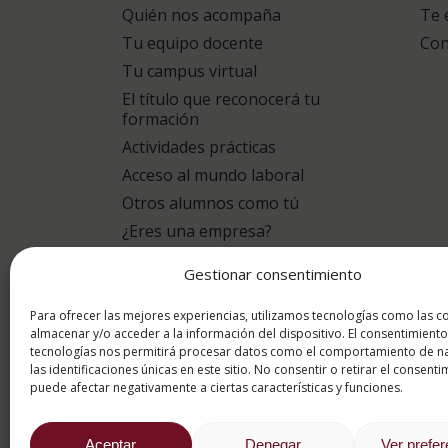
Quién nos acompaña
Te 
Tu equipo docente
Con
Tu campus virtual
El título que reconocerá tu
formación
Actividades prácticas
Acceso al mundo laboral
Otros alumnos como tú
¿Eres una empresa?
Gestionar consentimiento
puntuación para
9.4
/10
Para ofrecer las mejores experiencias, utilizamos tecnologías como las c
almacenar y/o acceder a la información del dispositivo. El consentimiento
tecnologías nos permitirá procesar datos como el comportamiento de n
basado en
1331 Valoracion
las identificaciones únicas en este sitio. No consentir o retirar el consenti
por eKomi
puede afectar negativamente a ciertas características y funciones.
Aceptar
Denegar
Ver prefe