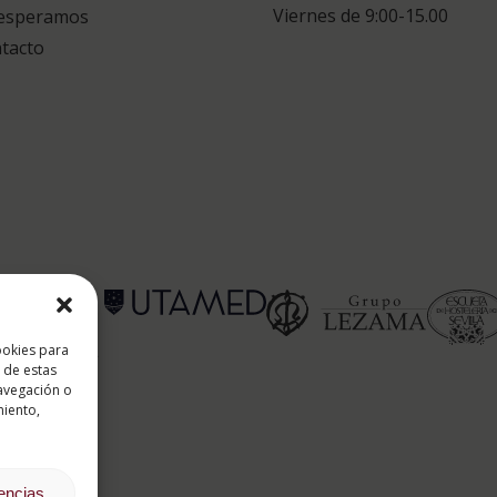
Viernes de 9:00-15.00
esperamos
tacto
 ESAH
ookies para
 de estas
avegación o
es soportado
miento,
rencias