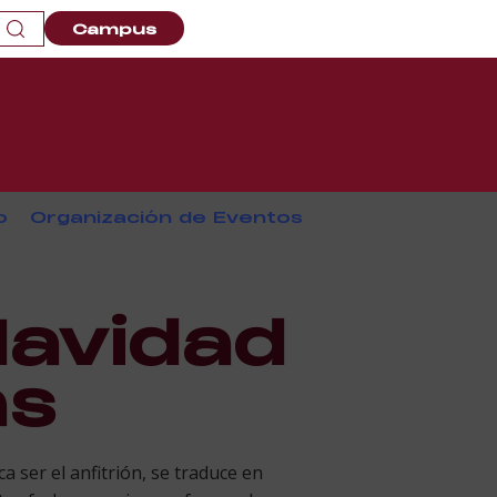
Campus
o
Organización de Eventos
Navidad
as
 ser el anfitrión, se traduce en