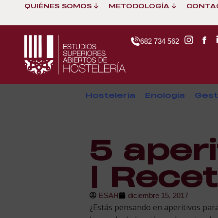
QUIÉNES SOMOS
METODOLOGÍA
CONTA
682 734 562
Hostelería
Enología
Gest
5 aper
| Rece
ESAH
diciembre 15, 2017
¿Estás pensando en aperitivos para 