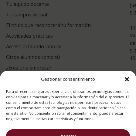
Tu equipo docente
ju
Te
9:
es
Tu campus virtual
–
Co
El título que reconocerá tu formación
17
Vi
Actividades prácticas
de
Acceso al mundo laboral
9:
Otros alumnos como tú
15
¿Eres una empresa?
Gestionar consentimiento
puntuación para ESAH
Para ofrecer las mejores experiencias, utilizamos tecnologías como las
9.2
/10
cookies para almacenar y/o acceder a la información del dispositivo. El
consentimiento de estas tecnologías nos permitirá procesar datos
basado en
1332
como el comportamiento de navegación o las identificaciones únicas
Valoraciones soportado por
eKomi
en este sitio. No consentir o retirar el consentimiento, puede afectar
negativamente a ciertas características y funciones.