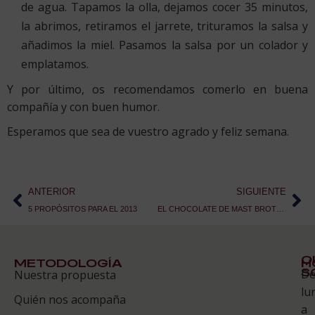
de agua. Tapamos la olla, dejamos cocer 35 minutos,
la abrimos, retiramos el jarrete, trituramos la salsa y
añadimos la miel. Pasamos la salsa por un colador y
emplatamos.
Y por último, os recomendamos comerlo en buena
compañía y con buen humor.
Esperamos que sea de vuestro agrado y feliz semana.
ANTERIOR
SIGUIENTE
5 PROPÓSITOS PARA EL 2013
EL CHOCOLATE DE MAST BROTHERS
Q
METODOLOGÍA
H
S
D
Nuestra propuesta
S
lu
Quién nos acompaña
ES
a