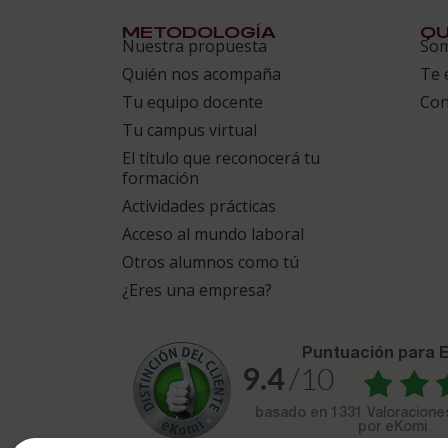
METODOLOGÍA
QU
Nuestra propuesta
So
Quién nos acompaña
Te 
Tu equipo docente
Con
Tu campus virtual
El título que reconocerá tu
formación
Actividades prácticas
Acceso al mundo laboral
Otros alumnos como tú
¿Eres una empresa?
puntuación para
9.4
/10
basado en
1331 Valoracion
por eKomi