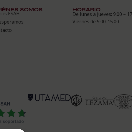
IÉNES SOMOS
HORARIO
mos ESAH
De lunes a jueves: 9:00 – 17
Viernes de 9:00-15.00
esperamos
tacto
 ESAH
es soportado