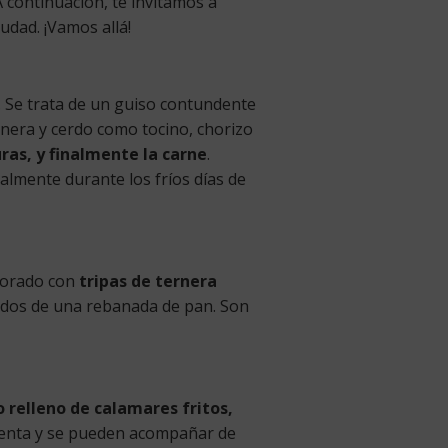
 continuación, te invitamos a
udad. ¡Vamos allá!
. Se trata de un guiso contundente
nera y cerdo como tocino, chorizo
uras, y finalmente la carne
.
almente durante los fríos días de
aborado con
tripas de ternera
ñados de una rebanada de pan. Son
o relleno de calamares fritos,
mienta y se pueden acompañar de