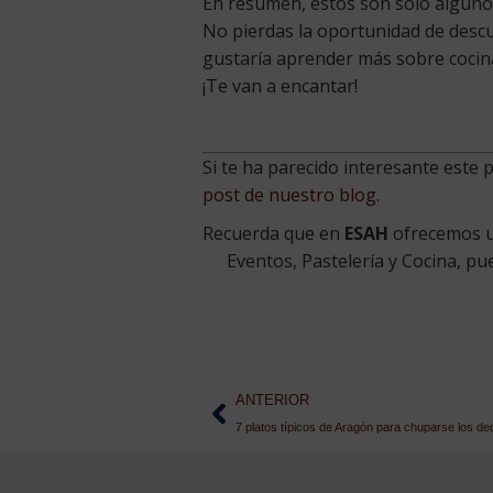
En resumen, estos son solo algun
No pierdas la oportunidad de descu
gustaría aprender más sobre cocina
¡Te van a encantar!
Si te ha parecido interesante este
post de nuestro blog.
Recuerda que en
ESAH
ofrecemos un
Eventos, Pastelería y Cocina, p
ANTERIOR
7 platos típicos de Aragón para chuparse los d