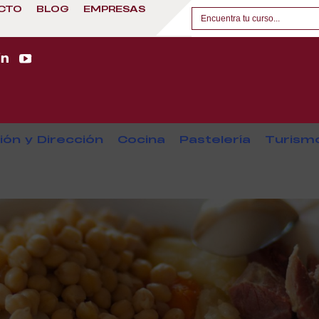
CTO
BLOG
EMPRESAS
ión y Dirección
Cocina
Pastelería
Turism