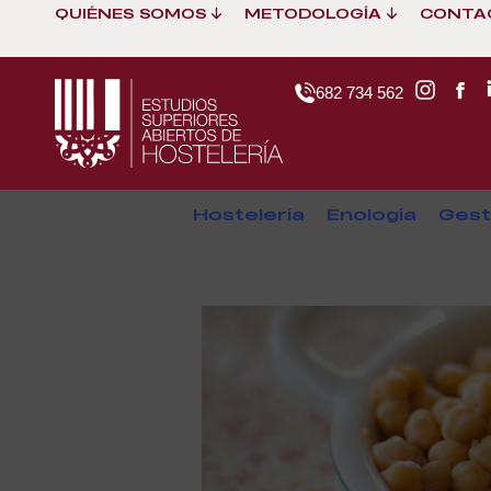
QUIÉNES SOMOS
METODOLOGÍA
CONTA
682 734 562
Hostelería
Enología
Gest