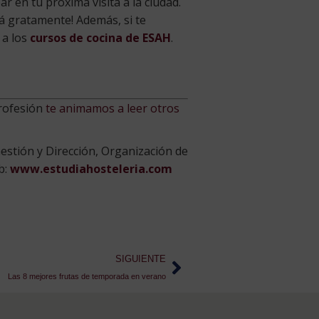
 en tu próxima visita a la ciudad.
rá gratamente! Además, si te
 a los
cursos de cocina de ESAH
.
profesión
te animamos a leer otros
estión y Dirección, Organización de
b:
www.estudiahosteleria.com
SIGUIENTE
Las 8 mejores frutas de temporada en verano