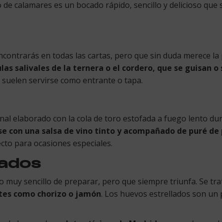
lo de calamares es un bocado rápido, sencillo y delicioso qu
contrarás en todas las cartas, pero que sin duda merece la 
las salivales de la ternera o el cordero, que se guisan o 
y suelen servirse como entrante o tapa.
onal elaborado con la cola de toro estofada a fuego lento du
rse con una salsa de vino tinto y acompañado de puré de
cto para ocasiones especiales.
lados
o muy sencillo de preparar, pero que siempre triunfa. Se tr
entes como chorizo o jamón
. Los huevos estrellados son un 