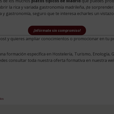
os de los muchos
platos típicos de Madrid
que puedes probar
brir la rica y variada gastronomía madrileña, ¡te sorprende
 y gastronomía, seguro que te interesa echarles un vistazo
¡Infórmate sin compromiso!
 post y quieres ampliar conocimientos o promocionar en tu 
a formación específica en Hostelería, Turismo, Enología, G
uedes consultar toda nuestra oferta formativa en nuestra we
edos