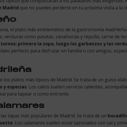
os típicos que conquistarán a los paladares más exigentes. A
de Madrid
que no puedes perderte en tu próxima visita a la ci
eño
lguna, el plato más emblemático de la gastronomía madrileña
 verduras como patatas, zanahorias y repollo, carne de ter
s turnos: primero la sopa, luego los garbanzos y las verd
lato perfecto para disfrutar en familia o con amigos, especi
drileña
de los platos más típicos de Madrid. Se trata de un guiso el
o y especias
. Los callos suelen servirse calientes, acompa
eal para tapear o como entrante.
calamares
e las tapas más populares de Madrid. Se trata de un
bocadill
guette
. Los calamares suelen estar sazonados con sal y pi