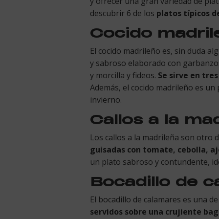
y ofrecer una gran variedad de plat
descubrir 6 de los
platos típicos 
Cocido madril
El cocido madrileño es, sin duda a
y sabroso elaborado con garbanzos,
y morcilla y fideos.
Se sirve en tre
Además, el cocido madrileño es un p
invierno.
Callos a la ma
Los callos a la madrileña son otro 
guisadas con tomate, cebolla, aj
un plato sabroso y contundente, id
Bocadillo de 
El bocadillo de calamares es una d
servidos sobre una crujiente ba