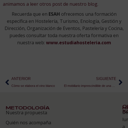
animamos a leer otros post de nuestro blog.
Recuerda que en
ESAH
ofrecemos una formación
específica en Hostelería, Turismo, Enología, Gestión y
Dirección, Organización de Eventos, Pastelería y Cocina,
puedes consultar toda nuestra oferta formativa en
nuestra web:
www.estudiahosteleria.com
ANTERIOR
SIGUIENTE
Cómo se elabora el vino blanco
El mobiliario imprescindible de una habitación de hotel
Q
METODOLOGÍA
H
S
D
Nuestra propuesta
S
lu
Quién nos acompaña
ES
a