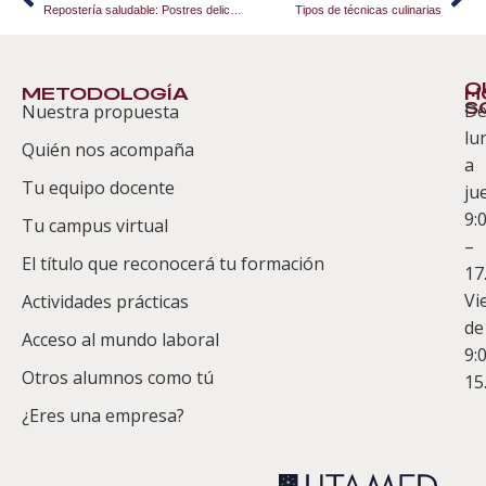
Repostería saludable: Postres deliciosos y nutritivos
Tipos de técnicas culinarias
Q
METODOLOGÍA
H
S
D
Nuestra propuesta
S
lu
Quién nos acompaña
ES
a
Tu equipo docente
ju
Te
9:
es
Tu campus virtual
–
Co
El título que reconocerá tu formación
17
Vi
Actividades prácticas
de
Acceso al mundo laboral
9:
Otros alumnos como tú
15
¿Eres una empresa?