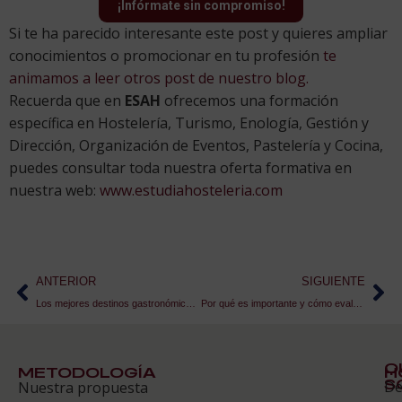
¡Infórmate sin compromiso!
Si te ha parecido interesante este post y quieres ampliar
conocimientos o promocionar en tu profesión
te
animamos a leer otros post de nuestro blog.
Recuerda que en
ESAH
ofrecemos una formación
específica en Hostelería, Turismo, Enología, Gestión y
Dirección, Organización de Eventos, Pastelería y Cocina,
puedes consultar toda nuestra oferta formativa en
nuestra web:
www.estudiahosteleria.com
ANTERIOR
SIGUIENTE
Los mejores destinos gastronómicos del 2023
Por qué es importante y cómo evaluar eventos
Q
METODOLOGÍA
H
S
D
Nuestra propuesta
S