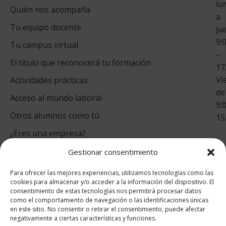
lu
Quién nos acompaña
ES
a
Tu equipo docente
ju
Te
9:
es
Tu campus virtual
–
Co
El título que reconocerá tu formación
17
Vi
Actividades prácticas
de
Acceso al mundo laboral
9:
Otros alumnos como tú
15
¿Eres una empresa?
Gestionar consentimiento
puntuación para ESAH
Para ofrecer las mejores experiencias, utilizamos tecnologías como las
9.2
/10
cookies para almacenar y/o acceder a la información del dispositivo. El
consentimiento de estas tecnologías nos permitirá procesar datos
basado en
1332
como el comportamiento de navegación o las identificaciones únicas
Valoraciones soportado por
eKomi
en este sitio. No consentir o retirar el consentimiento, puede afectar
negativamente a ciertas características y funciones.