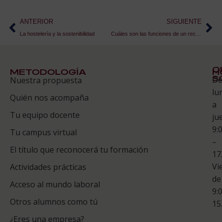
ANTERIOR
SIGUIENTE
La hostelería y la sostenibilidad
Cuáles son las funciones de un recepcionista de hotel
Q
METODOLOGÍA
H
S
D
Nuestra propuesta
S
lu
Quién nos acompaña
ES
a
Tu equipo docente
ju
Te
9:
es
Tu campus virtual
–
Co
El título que reconocerá tu formación
17
Vi
Actividades prácticas
de
Acceso al mundo laboral
9:
Otros alumnos como tú
15
¿Eres una empresa?