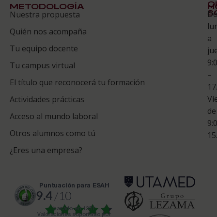
Q
METODOLOGÍA
H
S
D
Nuestra propuesta
S
lu
Quién nos acompaña
ES
a
Tu equipo docente
ju
Te
9:
es
Tu campus virtual
–
Co
El título que reconocerá tu formación
17
Vi
Actividades prácticas
de
Acceso al mundo laboral
9:
Otros alumnos como tú
15
¿Eres una empresa?
puntuación para ESAH
9.4
/10
basado en
1331
Valoraciones soportado por