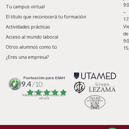
9:
es
Tu campus virtual
–
Co
El título que reconocerá tu formación
17
Vi
Actividades prácticas
de
Acceso al mundo laboral
9:
Otros alumnos como tú
15
¿Eres una empresa?
puntuación para ESAH
9.4
/10
basado en
1331
Valoraciones soportado por
eKomi