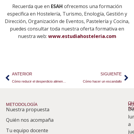
Recuerda que en
ESAH
ofrecemos una formación
específica en Hostelería, Turismo, Enología, Gestión y
Dirección, Organización de Eventos, Pastelería y Cocina,
puedes consultar toda nuestra oferta formativa en
nuestra web:
www.estudiahosteleria.com
ANTERIOR
SIGUIENTE
Cómo reducir el desperdicio alimentario en hostelería
Cómo hacer un escandallo
QU
METODOLOGÍA
HO
S
D
Nuestra propuesta
S
lu
Quién nos acompaña
ES
a
Tu equipo docente
ju
Te