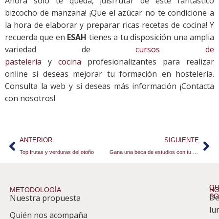
Ahora solo te queda, ¡disfrutar de este fantástico
bizcocho de manzana! ¡Que el azúcar no te condicione a
la hora de elaborar y preparar ricas recetas de cocina! Y
recuerda que en
ESAH
tienes a tu disposición una amplia
variedad de
cursos de
pastelería
y
cocina
profesionalizantes para realizar
online si deseas mejorar tu formación en hostelería.
Consulta la web y si deseas más información ¡Contacta
con nosotros!
ANTERIOR
SIGUIENTE
Top frutas y verduras del otoño
Gana una beca de estudios con tu menú de Navidad
QU
METODOLOGÍA
HO
S
D
Nuestra propuesta
S
lu
Quién nos acompaña
ES