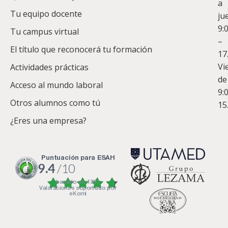
a
Tu equipo docente
ju
Te
9:
es
Tu campus virtual
–
Co
El título que reconocerá tu formación
17
Vi
Actividades prácticas
de
Acceso al mundo laboral
9:
Otros alumnos como tú
15
¿Eres una empresa?
puntuación para ESAH
9.4
/10
basado en
1331
Valoraciones soportado por
eKomi