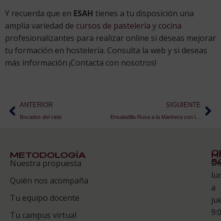
Y recuerda que en
ESAH
tienes a tu disposición una
amplia variedad de
cursos de pastelería
y
cocina
profesionalizantes para realizar online si deseas mejorar
tu formación en hostelería. Consulta la web y si deseas
más información ¡Contacta con nosotros!
ANTERIOR
SIGUIENTE
Bocados del cielo
Ensaladilla Rusa a la Marinera con lactonesa ¡Te explicamos cómo hacer esta receta!
Q
METODOLOGÍA
H
S
D
Nuestra propuesta
S
lu
Quién nos acompaña
ES
a
Tu equipo docente
ju
Te
9:
es
Tu campus virtual