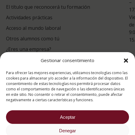
–
Co
El título que reconocerá tu formación
17
Vi
Actividades prácticas
de
Acceso al mundo laboral
9:
Otros alumnos como tú
15
¿Eres una empresa?
Gestionar consentimiento
puntuación para ESAH
Para ofrecer las mejores experiencias, utilizamos tecnologías como las
9.4
/10
cookies para almacenar y/o acceder a la información del dispositivo. El
consentimiento de estas tecnologías nos permitirá procesar datos
basado en
1331
como el comportamiento de navegación o las identificaciones únicas
Valoraciones soportado por
eKomi
en este sitio. No consentir o retirar el consentimiento, puede afectar
negativamente a ciertas características y funciones.
Aceptar
Denegar
2026 ® Estudios Superiores Abiertos de Hostelería