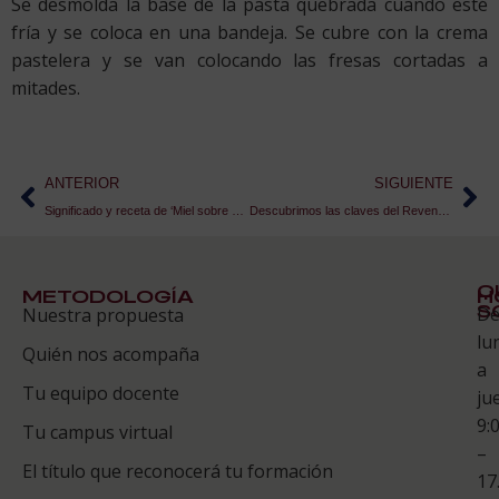
Se desmolda la base de la pasta quebrada cuando esté
fría y se coloca en una bandeja. Se cubre con la crema
pastelera y se van colocando las fresas cortadas a
mitades.
ANTERIOR
SIGUIENTE
Significado y receta de ‘Miel sobre hojuelas’
Descubrimos las claves del Revenue Management con Alicia Peromingo
Q
METODOLOGÍA
H
S
D
Nuestra propuesta
S
lu
Quién nos acompaña
ES
a
Tu equipo docente
ju
Te
9:
es
Tu campus virtual
–
Co
El título que reconocerá tu formación
17