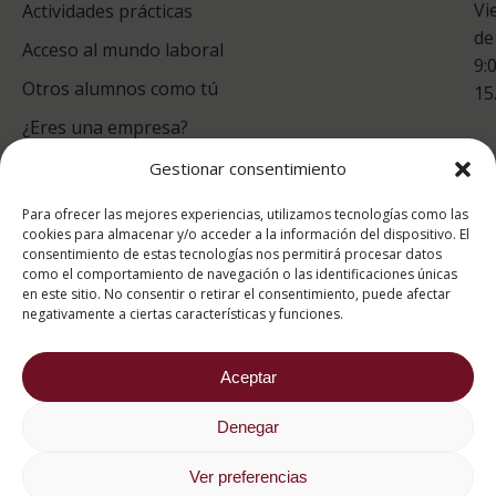
Vi
Actividades prácticas
de
Acceso al mundo laboral
9:
Otros alumnos como tú
15
¿Eres una empresa?
Gestionar consentimiento
puntuación para ESAH
Para ofrecer las mejores experiencias, utilizamos tecnologías como las
9.4
/10
cookies para almacenar y/o acceder a la información del dispositivo. El
consentimiento de estas tecnologías nos permitirá procesar datos
basado en
1331
como el comportamiento de navegación o las identificaciones únicas
Valoraciones soportado por
eKomi
en este sitio. No consentir o retirar el consentimiento, puede afectar
negativamente a ciertas características y funciones.
Aceptar
Denegar
2026 ® Estudios Superiores Abiertos de Hostelería
682 734 562
Ver preferencias
Aviso Legal
Política de cookies