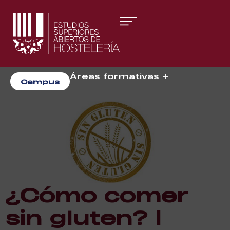
Áreas formativas
Campus
Gestión y Dirección
Organización de Eventos
¿Cómo comer
sin gluten? |