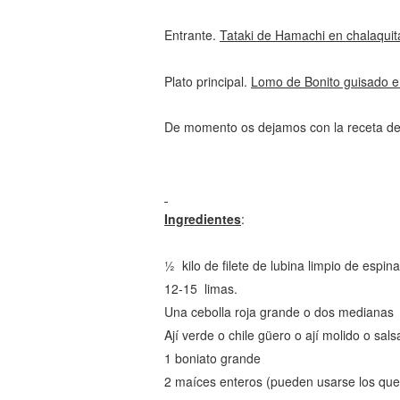
Entrante.
Tataki de Hamachi en chalaqui
Plato principal.
Lomo de Bonito guisado e
De momento os dejamos con la receta de
Ingredientes
:
½ kilo de filete de lubina limpio de espi
12-15 limas.
Una cebolla roja grande o dos medianas
Ají verde o chile güero o ají molido o sal
1 boniato grande
2 maíces enteros (pueden usarse los que