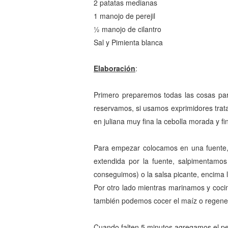
2 patatas medianas
1 manojo de perejil
½ manojo de cilantro
Sal y Pimienta blanca
Elaboración
:
Primero preparemos todas las cosas par
reservamos, si usamos exprimidores trata
en juliana muy fina la cebolla morada y fin
Para empezar colocamos en una fuente, p
extendida por la fuente, salpimentamo
conseguimos) o la salsa picante, encima l
Por otro lado mientras marinamos y cocin
también podemos cocer el maíz o regener
Cuando falten 5 minutos agregamos el pere