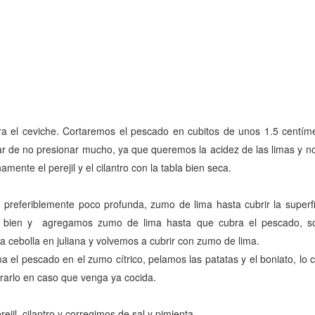
a el ceviche. Cortaremos el pescado en cubitos de unos 1.5 centíme
r de no presionar mucho, ya que queremos la acidez de las limas y n
amente el perejil y el cilantro con la tabla bien seca.
referiblemente poco profunda, zumo de lima hasta cubrir la superfic
s bien y agregamos zumo de lima hasta que cubra el pescado, sob
a cebolla en juliana y volvemos a cubrir con zumo de lima.
a el pescado en el zumo cítrico, pelamos las patatas y el boniato, l
arlo en caso que venga ya cocida.
jil, cilantro y corregimos de sal y pimienta.