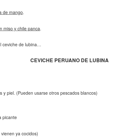
ta de mango
.
n miso y chile panca
.
l ceviche de lubina…
CEVICHE PERUANO DE LUBINA
nas y piel. (Pueden usarse otros pescados blancos)
sa picante
 vienen ya cocidos)