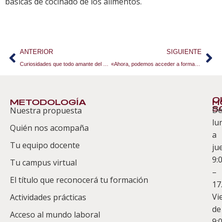
básicas de cocinado de los alimentos.
ANTERIOR
SIGUIENTE
Curiosidades que todo amante del queso debe saber
«Ahora, podemos acceder a formación y a servicios de mucha calidad sin movernos de casa», Jesús Galindo
Q
METODOLOGÍA
H
S
D
Nuestra propuesta
S
lu
Quién nos acompaña
ES
a
Tu equipo docente
ju
Te
9:
es
Tu campus virtual
–
Co
El título que reconocerá tu formación
17
Vi
Actividades prácticas
de
Acceso al mundo laboral
9: