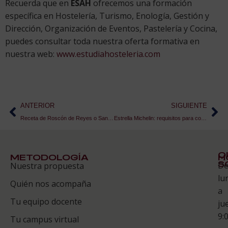
Recuerda que en
ESAH
ofrecemos una formación
específica en Hostelería, Turismo, Enología, Gestión y
Dirección, Organización de Eventos, Pastelería y Cocina,
puedes consultar toda nuestra oferta formativa en
nuestra web:
www.estudiahosteleria.com
ANTERIOR
SIGUIENTE
Receta de Roscón de Reyes o San Valero
Estrella Michelin: requisitos para conseguir una
Q
METODOLOGÍA
H
S
D
Nuestra propuesta
S
lu
Quién nos acompaña
ES
a
Tu equipo docente
ju
Te
9:
es
Tu campus virtual