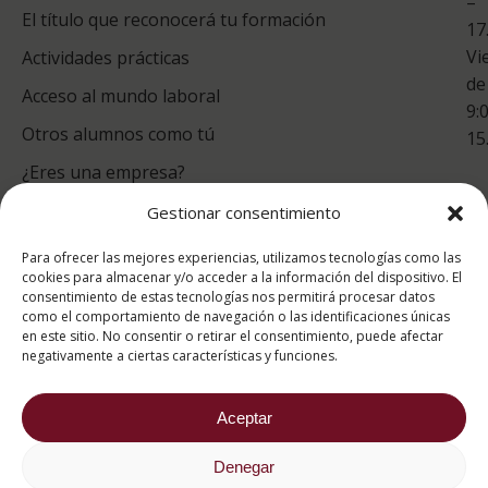
–
Co
El título que reconocerá tu formación
17
Vi
Actividades prácticas
de
Acceso al mundo laboral
9:
Otros alumnos como tú
15
¿Eres una empresa?
Gestionar consentimiento
puntuación para ESAH
Para ofrecer las mejores experiencias, utilizamos tecnologías como las
9.4
/10
cookies para almacenar y/o acceder a la información del dispositivo. El
consentimiento de estas tecnologías nos permitirá procesar datos
basado en
1331
como el comportamiento de navegación o las identificaciones únicas
Valoraciones soportado por
eKomi
en este sitio. No consentir o retirar el consentimiento, puede afectar
negativamente a ciertas características y funciones.
Aceptar
Denegar
2026 ® Estudios Superiores Abiertos de Hostelería