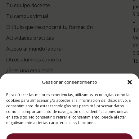
Tu equipo docente
ju
Te
9:
es
Tu campus virtual
–
Co
El título que reconocerá tu formación
17
Vi
Actividades prácticas
de
Acceso al mundo laboral
9:
Otros alumnos como tú
15
¿Eres una empresa?
Gestionar consentimiento
puntuación para ESAH
Para ofrecer las mejores experiencias, utilizamos tecnologías como las
9.4
/10
cookies para almacenar y/o acceder a la información del dispositivo. El
consentimiento de estas tecnologías nos permitirá procesar datos
basado en
1331
como el comportamiento de navegación o las identificaciones únicas
Valoraciones soportado por
eKomi
en este sitio. No consentir o retirar el consentimiento, puede afectar
negativamente a ciertas características y funciones.