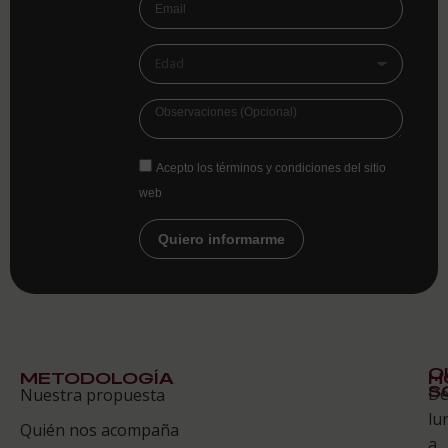
Acepto los términos y condiciones del sitio
web
Quiero informarme
Q
METODOLOGÍA
H
S
D
Nuestra propuesta
S
lu
Quién nos acompaña
ES
a