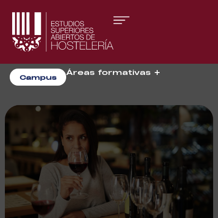
Áreas formativas
Campus
Gestión y Dirección
Organización de Eventos