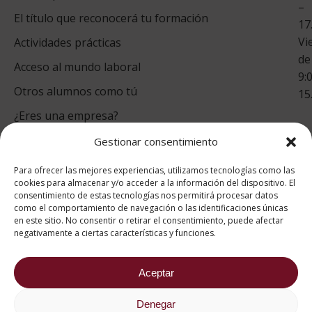
–
Co
El título que reconocerá tu formación
17
Vi
Actividades prácticas
de
Acceso al mundo laboral
9:
Otros alumnos como tú
15
¿Eres una empresa?
Gestionar consentimiento
puntuación para ESAH
Para ofrecer las mejores experiencias, utilizamos tecnologías como las
9.4
/10
cookies para almacenar y/o acceder a la información del dispositivo. El
consentimiento de estas tecnologías nos permitirá procesar datos
basado en
1331
como el comportamiento de navegación o las identificaciones únicas
Valoraciones soportado por
eKomi
en este sitio. No consentir o retirar el consentimiento, puede afectar
negativamente a ciertas características y funciones.
Aceptar
Denegar
2026 ® Estudios Superiores Abiertos de Hostelería