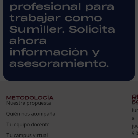
profesional para
trabajar como
Sumiller. Solicita
ahora
información y
asesoramiento.
Q
METODOLOGÍA
H
S
D
Nuestra propuesta
S
lu
Quién nos acompaña
ES
a
Tu equipo docente
ju
Te
9:
es
Tu campus virtual