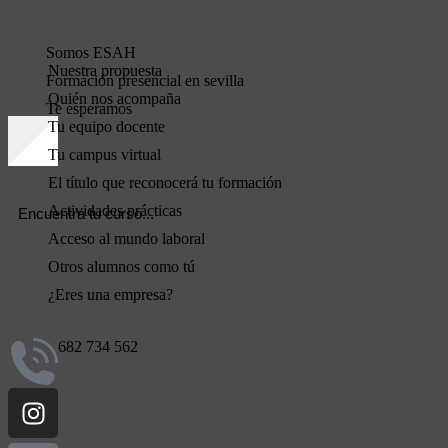
Somos ESAH
Nuestra propuesta
Formación presencial en sevilla
Quién nos acompaña
Te esperamos
Tu equipo docente
Tu campus virtual
El título que reconocerá tu formación
Actividades prácticas
Acceso al mundo laboral
Otros alumnos como tú
¿Eres una empresa?
682 734 562