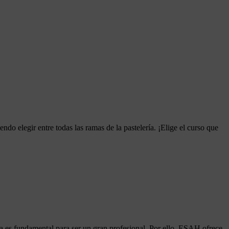
iendo elegir entre todas las ramas de la pastelería. ¡Elige el curso que
a es fundamental para ser un gran profesional. Por ello, ESAH ofrece