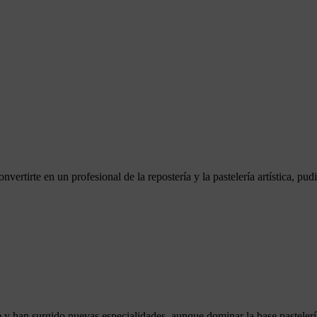
vertirte en un profesional de la repostería y la pastelería artística, pud
y han surgido nuevas especialidades, aunque dominar la base pastelerí