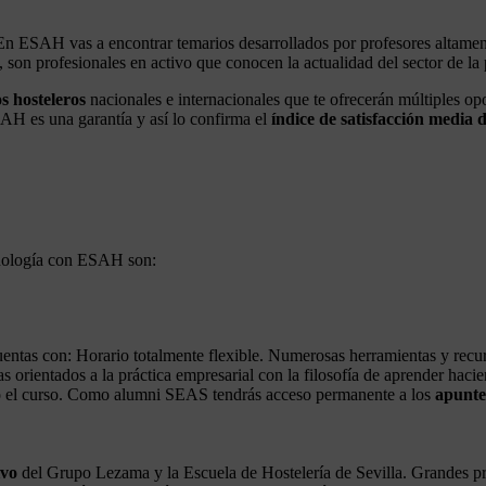
En ESAH vas a encontrar temarios desarrollados por profesores altament
, son profesionales en activo que conocen la actualidad del sector de la
s hosteleros
nacionales e internacionales que te ofrecerán múltiples op
SAH es una garantía y así lo confirma el
índice de satisfacción media d
 enología con ESAH son:
cuentas con: Horario totalmente flexible. Numerosas herramientas y recu
s orientados a la práctica empresarial con la filosofía de aprender haci
 el curso. Como alumni SEAS tendrás acceso permanente a los
apunte
ivo
del Grupo Lezama y la Escuela de Hostelería de Sevilla. Grandes pro