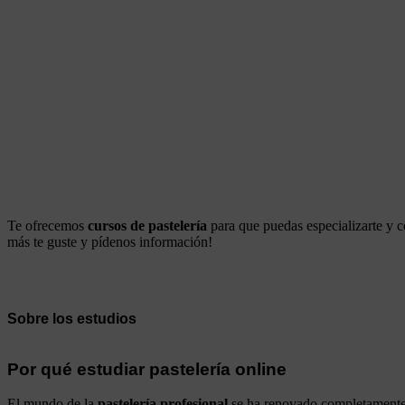
Curso de Repostería y Pastelería de Vanguardia
Curso de Experto en Pastelería: Jefe de Obrador
Curso Superior de Pastelería y Repostería
Curso de Pastelería Salada
Curso de Pastelería Profesional
Curso de Panadería. Masas fermentadas
Curso de Chocolate y Pastelería Artística
Te ofrecemos
cursos de pastelería
para que puedas especializarte y con
más te guste y pídenos información!
Sobre los estudios
Por qué estudiar pastelería online
El mundo de la
pastelería profesional
se ha renovado completamente 