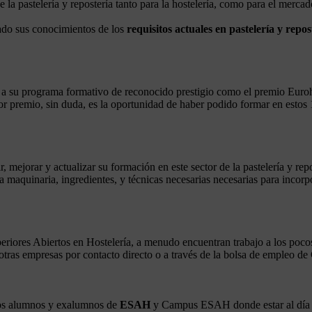
 la pastelería y repostería tanto para la hostelería, como para el mercado
nado sus conocimientos de los
requisitos actuales en pastelería y repos
 su programa formativo de reconocido prestigio como el premio Euroho
ejor premio, sin duda, es la oportunidad de haber podido formar en est
, mejorar y actualizar su formación en este sector de la pastelería y rep
 maquinaria, ingredientes, y técnicas necesarias necesarias para incorpo
riores Abiertos en Hostelería, a menudo encuentran trabajo a los poc
n otras empresas por contacto directo o a través de la bolsa de empleo
 los alumnos y exalumnos de
ESAH
y Campus ESAH donde estar al día 