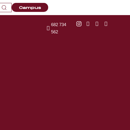
Campus
682 734
562