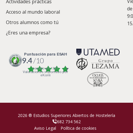
Vi
Actividades prácticas
de
Acceso al mundo laboral
9:
Otros alumnos como tú
15
¿Eres una empresa?
puntuación para ESAH
9.4
/10
basado en
1331
Valoraciones soportado por
eKomi
2026 ® Estudios Superiores Abiertos de Hostelería
682 734 562
Aviso Legal
Política de cookies