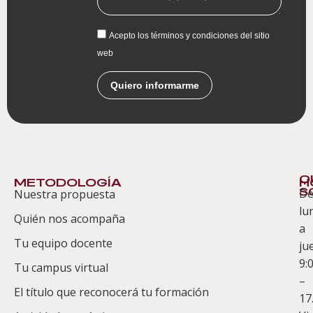
Acepto los términos y condiciones del sitio
web
Quiero informarme
Q
METODOLOGÍA
H
S
D
Nuestra propuesta
S
lu
Quién nos acompaña
ES
a
Tu equipo docente
ju
Te
9:
es
Tu campus virtual
–
Co
El título que reconocerá tu formación
17