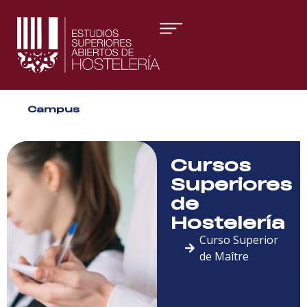
Áreas formativas
Campus
Gestión y Dirección
Organización de Eventos
Cursos
Superiores
de
Hostelería
Curso Superior
de Maître