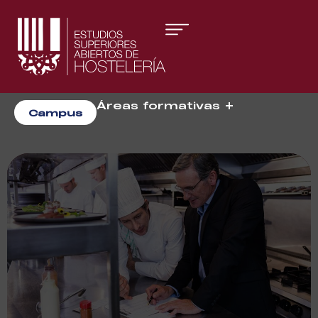
Áreas formativas
Campus
Gestión y Dirección
Organización de Eventos