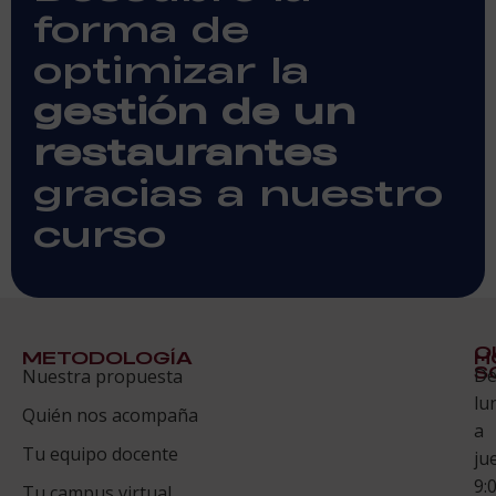
forma de
optimizar la
gestión de un
restaurantes
gracias a nuestro
curso
Q
METODOLOGÍA
H
S
D
Nuestra propuesta
S
lu
Quién nos acompaña
ES
a
Tu equipo docente
ju
Te
9:
es
Tu campus virtual