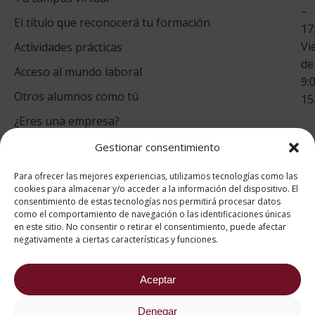
–
Co
El título que reconocerá tu formación
17
Vi
Actividades prácticas
de
Acceso al mundo laboral
9:
Otros alumnos como tú
15
¿Eres una empresa?
Gestionar consentimiento
puntuación para ESAH
Para ofrecer las mejores experiencias, utilizamos tecnologías como las
9.4
/10
cookies para almacenar y/o acceder a la información del dispositivo. El
consentimiento de estas tecnologías nos permitirá procesar datos
basado en
1331
como el comportamiento de navegación o las identificaciones únicas
Valoraciones soportado por
eKomi
en este sitio. No consentir o retirar el consentimiento, puede afectar
negativamente a ciertas características y funciones.
Aceptar
Denegar