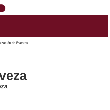
ización de Eventos
rveza
eza