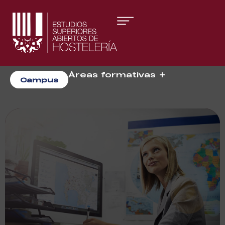
Áreas formativas
Campus
Gestión y Dirección
Organización de Eventos