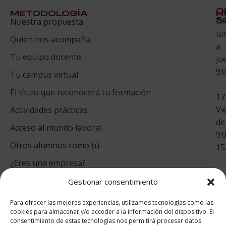
Q
METODOLOGÍA
H
S
D
Nuestra propuesta
S
lu
Quién nos acompaña
ES
a
Tu equipo docente
ju
Te
9:
es
Tu campus virtual
–
Co
El título que reconocerá tu formación
17
Vi
Actividades prácticas
de
Acceso al mundo laboral
9:
Otros alumnos como tú
15
¿Eres una empresa?
Gestionar consentimiento
puntuación para ESAH
Para ofrecer las mejores experiencias, utilizamos tecnologías como las
9.4
/10
cookies para almacenar y/o acceder a la información del dispositivo. El
consentimiento de estas tecnologías nos permitirá procesar datos
basado en
1331