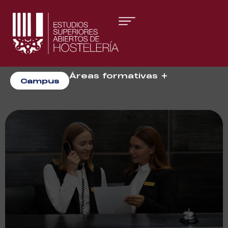
Áreas formativas
Campus
Gestión y Dirección
Organización de Eventos