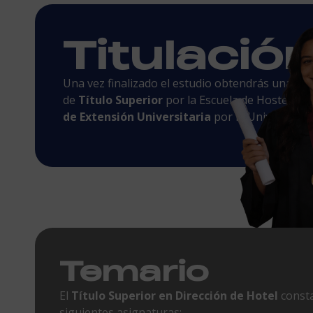
Titulació
Una vez finalizado el estudio obtendrás una dob
de
Título Superior
por la Escuela de Hostelería 
de Extensión Universitaria
por la Universidad 
Temario
El
Título Superior en Dirección de Hotel
consta
siguientes asignaturas: