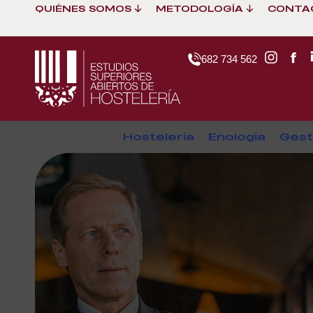
QUIÉNES SOMOS
METODOLOGÍA
CONTA
682 734 562
Hostelería
Enología
Gest