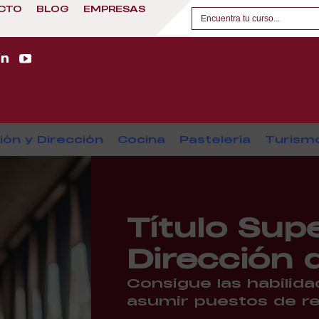
CTO
BLOG
EMPRESAS
ión y Dirección
Cocina
Pastelería
Turism
Título Sup
Dirección 
Consigue las habilid
asumir puestos de re