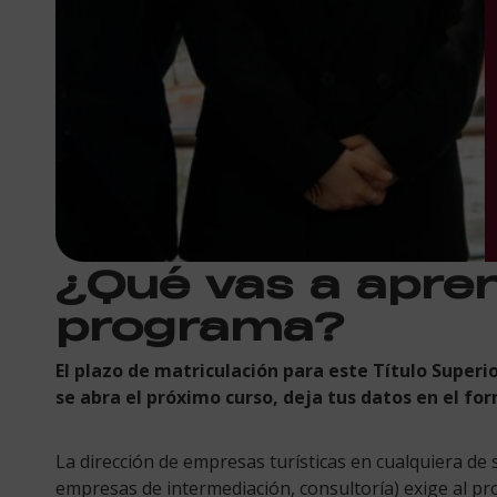
¿Qué vas a apre
programa?
El plazo de matriculación para este Título Superi
se abra el próximo curso, deja tus datos en el for
La dirección de empresas turísticas en cualquiera de 
empresas de intermediación, consultoría) exige al pr