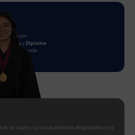
n
le titulación
de Sevilla y
Diploma
Pablo de Olavide.
 de un cuatro cursos académicos desglosado en la