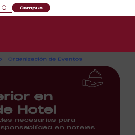
Campus
o
Organización de Eventos
erior en
de Hotel
ades necesarias para
sponsabilidad en hoteles