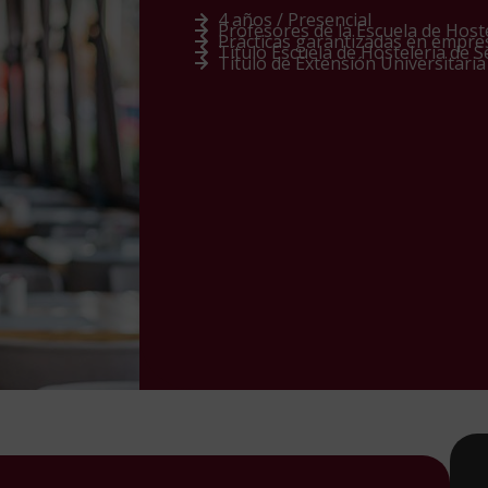
4 años / Presencial
Profesores de la Escuela de Hoste
Prácticas garantizadas en empre
Título Escuela de Hostelería de Se
Título de Extensión Universitaria