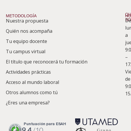
QU
METODOLOGÍA
HO
S
D
Nuestra propuesta
S
lu
Quién nos acompaña
ES
a
Tu equipo docente
ju
Te
9:
es
Tu campus virtual
–
Co
El título que reconocerá tu formación
17
Vi
Actividades prácticas
de
Acceso al mundo laboral
9:
Otros alumnos como tú
15
¿Eres una empresa?
puntuación para ESAH
9.4
/10